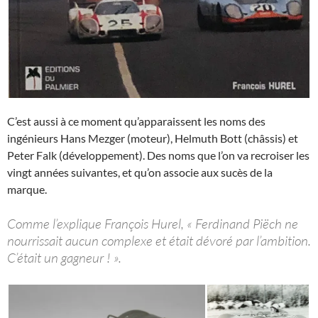
C’est aussi à ce moment qu’apparaissent les noms des
ingénieurs Hans Mezger (moteur), Helmuth Bott (châssis) et
Peter Falk (développement). Des noms que l’on va recroiser les
vingt années suivantes, et qu’on associe aux sucès de la
marque.
Comme l’explique François Hurel, « Ferdinand Piëch ne
nourrissait aucun complexe et était dévoré par l’ambition.
C’était un gagneur ! ».