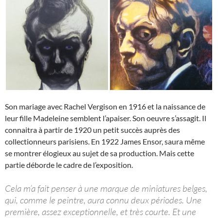
Son mariage avec Rachel Vergison en 1916 et la naissance de
leur fille Madeleine semblent l’apaiser. Son oeuvre s’assagit. Il
connaitra à partir de 1920 un petit succès auprès des
collectionneurs parisiens. En 1922 James Ensor, saura même
se montrer élogieux au sujet de sa production. Mais cette
partie déborde le cadre de l’exposition.
Cela m’a fait penser à une marque de miniatures belges,
qui, comme le peintre, aura connu deux périodes. Une
première, assez exceptionnelle, et très courte. Et une