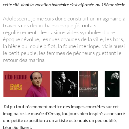
cette cité dont la vocation balnéaire c’est affirmée au 19ème siècle.
Adolescent, je me suis donc construit un imaginaire à
travers ces deux chansons que j’écoutais
régulièrement : les casinos vides symboles d’une
époque révolue, les rues chaudes de la ville, les bars,
la bière qui coule à flot, la faune interlope. Mais aussi
le petit peuple, les femmes de pêcheurs guettant le
retour des marins.
J’ai pu tout récemment mettre des images concrètes sur cet
imaginaire. Le musée d’Orsay, toujours bien inspiré, a consacré
une petite exposition à un artiste ostendais un peu oublié,
Léon Spilliaert.