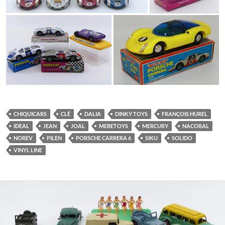
CHIQUICARS
CLÉ
DALIA
DINKY TOYS
FRANÇOIS HUREL
IDEAL
JEAN
JOAL
MEBETOYS
MERCURY
NACORAL
NOREV
PILEN
PORSCHE CARRERA 6
SIKU
SOLIDO
VINYL LINE