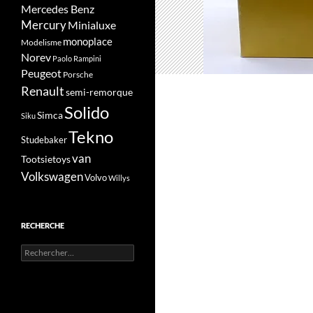
Mercedes Benz
Mercury
Minialuxe
monoplace
Modelisme
Norev
Paolo Rampini
Peugeot
Porsche
Renault
semi-remorque
Solido
Simca
Siku
Tekno
Studebaker
van
Tootsietoys
Volkswagen
Volvo
Willys
RECHERCHE
Rechercher :