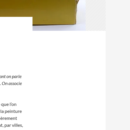
ant on parle
». On associe
 que l’on
 la peinture
lièrement
, par villes,