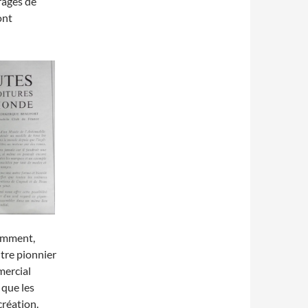
rages de
ont
comment,
utre pionnier
mercial
 que les
création.