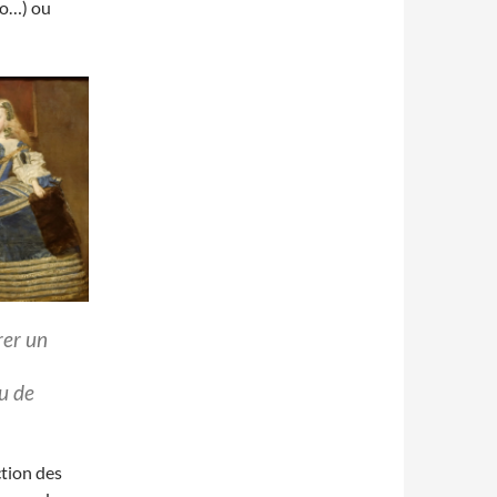
lo…) ou
rer un
eu de
ction des