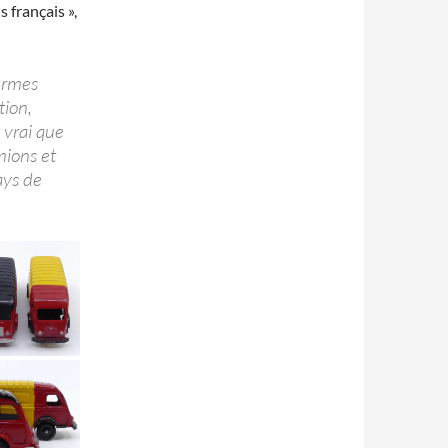
 français »,
firmes
tion,
t vrai que
mions et
ays de