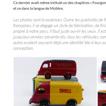
Ce dernier avait même intitulé un des chapitres « Fourgons
et ce dans la langue de Molière.
Les photos sont évocatrices. Outre les publicités de 
françaises, il se dégage un style de fabrication, de fini
propre à notre pays. Il faut juste ouvrir les yeux. Il es
jusqu’aux années soixante-dix, tous les véhicules, ca
autos avaient souvent déjà une identité liée à leur p
conception.