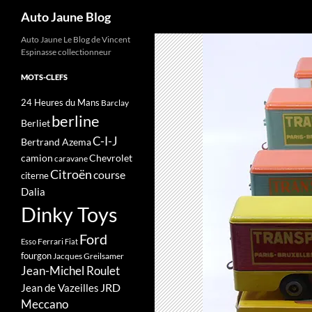
Recherche
Auto Jaune Blog
Auto Jaune Le Blog de Vincent
Espinasse collectionneur
MOTS-CLEFS
24 Heures du Mans
Barclay
berline
Berliet
C-I-J
Bertrand Azema
camion
Chevrolet
caravane
Citroën
course
citerne
Dalia
Dinky Toys
Ford
Ferrari
Esso
Fiat
fourgon
Jacques Greilsamer
Jean-Michel Roulet
JRD
Jean de Vazeilles
Meccano