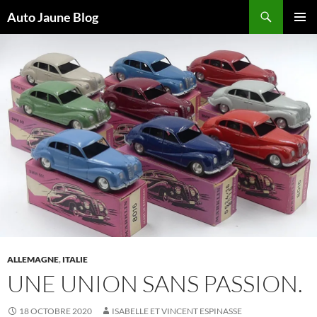
Recherche
Auto Jaune Blog
ALLER
MENU
AU
PRINCI
CONTENU
ALLEMAGNE
,
ITALIE
UNE UNION SANS PASSION.
18 OCTOBRE 2020
ISABELLE ET VINCENT ESPINASSE