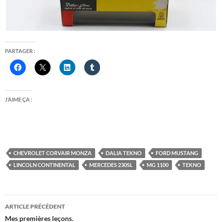
PARTAGER :
J’AIME ÇA :
CHEVROLET CORVAIR MONZA
DALIA TEKNO
FORD MUSTANG
LINCOLN CONTINENTAL
MERCEDES 230SL
MG 1100
TEKNO
Navigation
ARTICLE PRÉCÉDENT
des
Mes premières leçons.