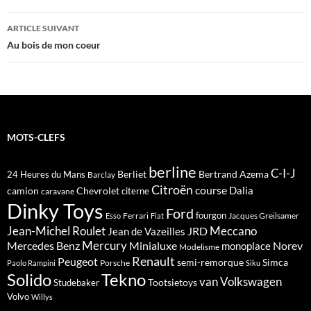
articles
ARTICLE SUIVANT
Au bois de mon coeur
MOTS-CLEFS
berline
C-I-J
Berliet
Bertrand Azema
24 Heures du Mans
Barclay
Citroën
course
Dalia
camion
Chevrolet
citerne
caravane
Dinky Toys
Ford
fourgon
Ferrari
Jacques Greilsamer
Esso
Fiat
Meccano
Jean-Michel Roulet
JRD
Jean de Vazeilles
Mercedes Benz
Mercury
Minialuxe
Norev
monoplace
Modelisme
Renault
Peugeot
semi-remorque
Simca
Porsche
Paolo Rampini
Siku
Solido
Tekno
van
Volkswagen
Tootsietoys
Studebaker
Volvo
Willys