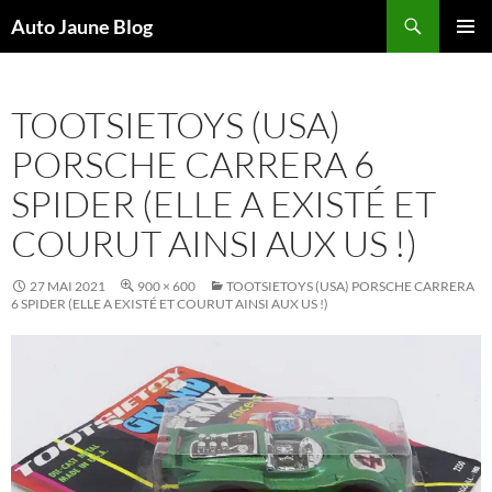
Recherche
Auto Jaune Blog
ALLER
MENU
AU
PRINCI
CONTENU
TOOTSIETOYS (USA)
PORSCHE CARRERA 6
SPIDER (ELLE A EXISTÉ ET
COURUT AINSI AUX US !)
27 MAI 2021
900 × 600
TOOTSIETOYS (USA) PORSCHE CARRERA
6 SPIDER (ELLE A EXISTÉ ET COURUT AINSI AUX US !)