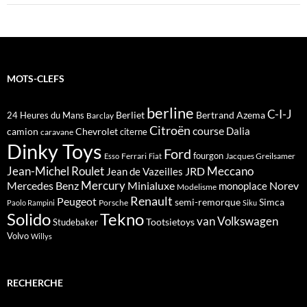
MOTS-CLEFS
berline
C-I-J
Berliet
Bertrand Azema
24 Heures du Mans
Barclay
Citroën
course
Dalia
camion
Chevrolet
citerne
caravane
Dinky Toys
Ford
fourgon
Ferrari
Jacques Greilsamer
Esso
Fiat
Meccano
Jean-Michel Roulet
JRD
Jean de Vazeilles
Mercedes Benz
Mercury
Minialuxe
Norev
monoplace
Modelisme
Renault
Peugeot
semi-remorque
Simca
Porsche
Paolo Rampini
Siku
Solido
Tekno
van
Volkswagen
Tootsietoys
Studebaker
Volvo
Willys
RECHERCHE