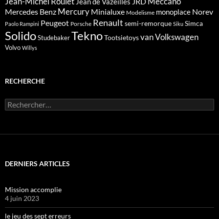
Meccano
Jean-Michel Roulet
JRD
Jean de Vazeilles
Mercedes Benz
Mercury
Minialuxe
Norev
monoplace
Modelisme
Renault
Peugeot
semi-remorque
Simca
Porsche
Paolo Rampini
Siku
Solido
Tekno
van
Volkswagen
Tootsietoys
Studebaker
Volvo
Willys
RECHERCHE
Rechercher :
DERNIERS ARTICLES
Mission accomplie
4 juin 2023
le jeu des sept erreurs