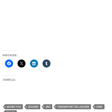
PARTAGER :
J’AIME ÇA :
60 HECTOS
IZOARD
JRD
TRANSPORT DE LIQUIDE
UNIC