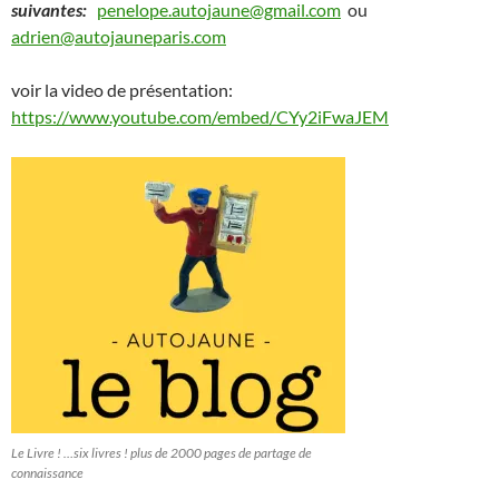
suivantes:
penelope.autojaune@gmail.com
ou
adrien@autojauneparis.com
voir la video de présentation:
https://www.youtube.com/embed/CYy2iFwaJEM
Le Livre ! …six livres ! plus de 2000 pages de partage de
connaissance