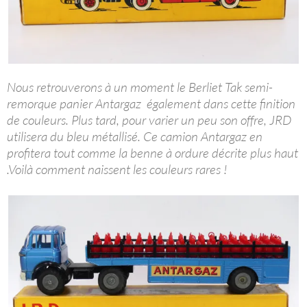
Nous retrouverons à un moment le Berliet Tak semi-
remorque panier Antargaz également dans cette finition
de couleurs. Plus tard, pour varier un peu son offre, JRD
utilisera du bleu métallisé. Ce camion Antargaz en
profitera tout comme la benne à ordure décrite plus haut
.Voilà comment naissent les couleurs rares !