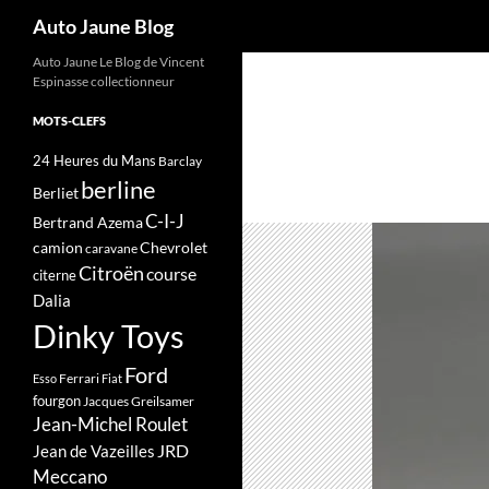
Recherche
Auto Jaune Blog
Auto Jaune Le Blog de Vincent
Espinasse collectionneur
MOTS-CLEFS
24 Heures du Mans
Barclay
berline
Berliet
C-I-J
Bertrand Azema
camion
Chevrolet
caravane
Citroën
course
citerne
Dalia
Dinky Toys
Ford
Ferrari
Esso
Fiat
fourgon
Jacques Greilsamer
Jean-Michel Roulet
JRD
Jean de Vazeilles
Meccano