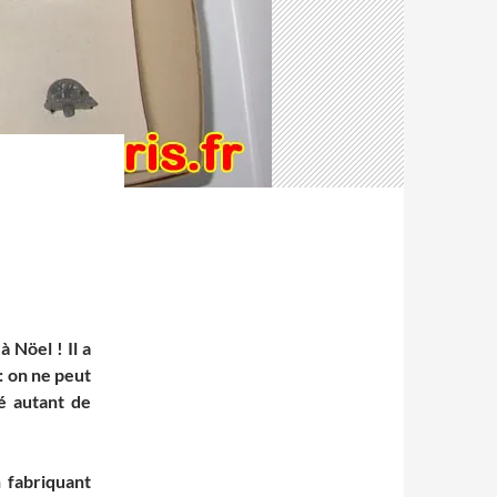
 Nöel ! Il a
: on ne peut
té autant de
 fabriquant