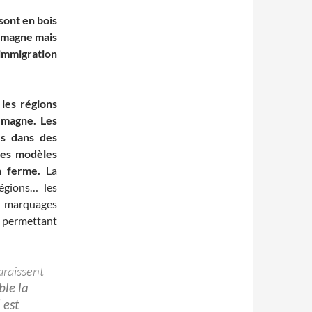
sont en bois
lemagne mais
immigration
les régions
emagne. Les
es dans des
 les modèles
n ferme.
La
égions… les
 marquages
permettant
araissent
ble la
 est