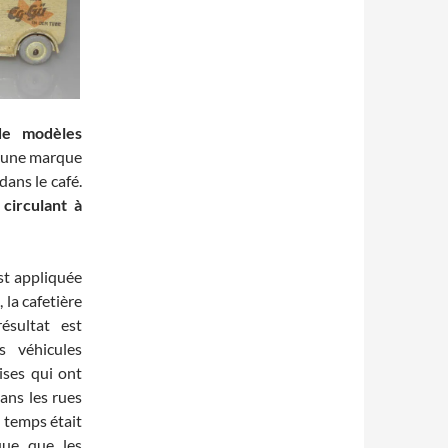
 de modèles
e une marque
dans le café.
circulant à
st appliquée
 la cafetière
ésultat est
 véhicules
ises qui ont
ans les rues
t temps était
ique que les