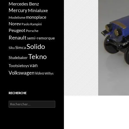
Mercedes Benz
Mercury
Minialuxe
monoplace
Modelisme
Norev
Paolo Rampini
Peugeot
Porsche
Renault
semi-remorque
Solido
Simca
Siku
Tekno
Studebaker
van
Tootsietoys
Volkswagen
Volvo
Willys
RECHERCHE
Rechercher :