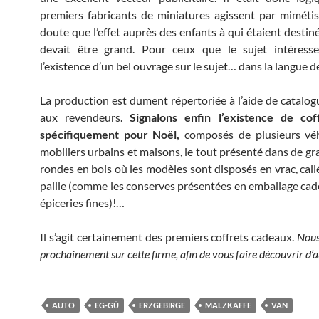
premiers fabricants de miniatures agissent par miméti
doute que l’effet auprès des enfants à qui étaient destin
devait être grand. Pour ceux que le sujet intéresse,
l’existence d’un bel ouvrage sur le sujet… dans la langue 
La production est dument répertoriée à l’aide de catalog
aux revendeurs.
Signalons enfin l’existence de cof
spécifiquement pour Noël,
composés de plusieurs véh
mobiliers urbains et maisons, le tout présenté dans de gr
rondes en bois où les modèles sont disposés en vrac, callé
paille (comme les conserves présentées en emballage cad
épiceries fines)!…
Il s’agit certainement des premiers coffrets cadeaux.
Nous
prochainement sur cette firme, afin de vous faire découvrir d’a
AUTO
EG-GÜ
ERZGEBIRGE
MALZKAFFE
VAN