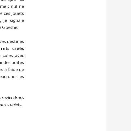
sme : nul ne
és ces jouets
 je signale
de Goethe.
ues destinés
frets créés
icules avec
andes boîtes
s à l’aide de
eau dans les
 reviendrons
utres objets.