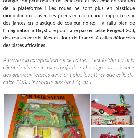
orange : on peut douter de l’efficacité du système de rotation
de la plateforme ! Les roues ne sont plus en plastique
monobloc mais avec des pneus en caoutchouc rapportés sur
des jantes en plastique de couleur noire; il a fallu bien de
l’imagination à Bayshore pour faire passer cette Peugeot 203,
des routes ensoleillées du Tour de France, à celles défoncées
des pistes africaines !
A travers la composition de ce coffret, il est évident que la
clientèle visée est celle d’enfants en bas âge… la présence
des animaux féroces devaient plus les attirer que celle de
cette 203… inconnue aux Amériques !