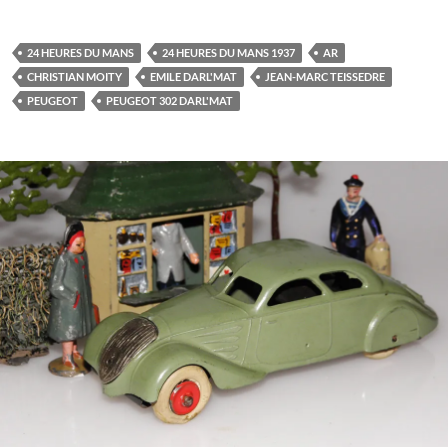
24 HEURES DU MANS
24 HEURES DU MANS 1937
AR
CHRISTIAN MOITY
EMILE DARL'MAT
JEAN-MARC TEISSEDRE
PEUGEOT
PEUGEOT 302 DARL'MAT