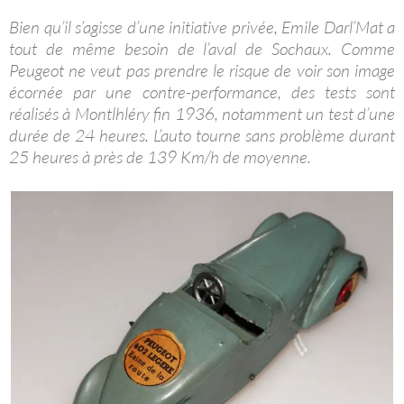
Bien qu’il s’agisse d’une initiative privée, Emile Darl’Mat a
tout de même besoin de l’aval de Sochaux. Comme
Peugeot ne veut pas prendre le risque de voir son image
écornée par une contre-performance, des tests sont
réalisés à Montlhléry fin 1936, notamment un test d’une
durée de 24 heures. L’auto tourne sans problème durant
25 heures à près de 139 Km/h de moyenne.