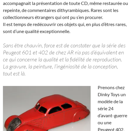
accompagnait la présentation de toute CD, même restaurée ou
repeinte, de commentaires dithyrambiques. Rares sont les
collectionneurs étrangers qui ont pu s’en procurer.
Il est temps de redécouvrir ces objets qui, en plus d’êtres rares,
sont d’une qualité exceptionnelle.
Sans être chauvin, force est de constater que la série des
Peugeot 601 et 402 de chez AR n’a pas d’équivalent en
ce qui concerne la qualité et la fidélité de reproduction.
La gravure, la peinture, l’ingéniosité de la conception,
tout est là.
Prenons chez
Dinky Toys un
modèle de la
série 24
d’avant-guerre
ou une
Peugeot 402,