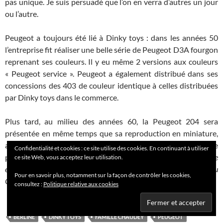
pas unique. Je suis persuadé que l’on en verra d’autres un jour
ou l’autre.
Peugeot a toujours été lié à Dinky toys : dans les années 50
l’entreprise fit réaliser une belle série de Peugeot D3A fourgon
reprenant ses couleurs. Il y eu même 2 versions aux couleurs
« Peugeot service ». Peugeot a également distribué dans ses
concessions des 403 de couleur identique à celles distribuées
par Dinky toys dans le commerce.
Plus tard, au milieu des années 60, la Peugeot 204 sera
présentée en même temps que sa reproduction en miniature,
avec un étui particulier, une belle robe blanche et une
Confidentialité et cookies : ce site utilise des cookies. En continuant à utiliser
particularité :
une gravure de châssis différente de celle distribuée
ce site Web, vous acceptez leur utilisation.
en commerce (sans la mention « SGDG : sans garantie du
Pour en savoir plus, notamment sur la façon de contrôler les cookies,
Gouvernement » )
consultez :
Politique relative aux cookies
BERLINE
DINKY TOYS
FAMILLE CHAUDEY
PEUGEOT