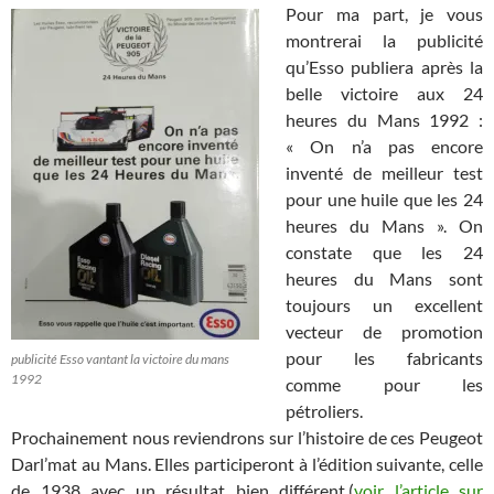
Pour ma part, je vous
montrerai la publicité
qu’Esso publiera après la
belle victoire aux 24
heures du Mans 1992 :
« On n’a pas encore
inventé de meilleur test
pour une huile que les 24
heures du Mans ». On
constate que les 24
heures du Mans sont
toujours un excellent
vecteur de promotion
pour les fabricants
publicité Esso vantant la victoire du mans
1992
comme pour les
pétroliers.
Prochainement nous reviendrons sur l’histoire de ces Peugeot
Darl’mat au Mans. Elles participeront à l’édition suivante, celle
de 1938 avec un résultat bien différent.(
voir l’article sur