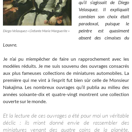
qu’il s’agissait de Diego
Velasquez. Il expliquait
combien son choix était
paradoxal, puisque le
peintre est quasiment
Diego Velasquez « L’infante Marie Marguerite »
absent des cimaises du
Louvre.
Je n’ai pu m’empêcher de faire un rapprochement avec les
modèles réduits. Je me suis souvenu des ouvrages consacrés
aux plus fameuses collections de miniatures automobiles. La
première qui me vint à l’esprit fut bien sûr celle de Monsieur
Nakajima. Les nombreux ouvrages qu’il publia au milieu des
années soixante-dix et quatre-vingt montrent une collection
ouverte sur le monde.
Et la lecture de ces ouvrages a été pour moi un véritable
déclic : ils m’ont donné envie de rassembler des
miniatures venant des quatre coins de la planète.