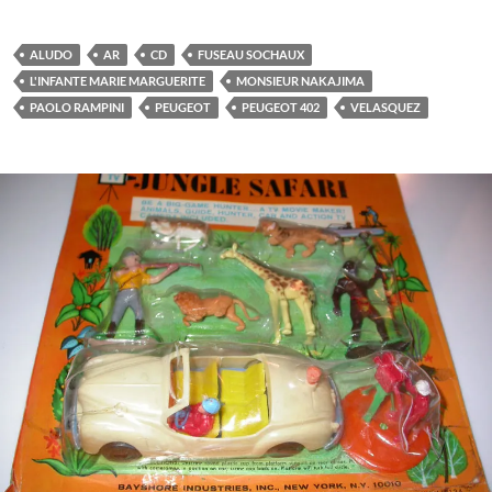
ALUDO
AR
CD
FUSEAU SOCHAUX
L'INFANTE MARIE MARGUERITE
MONSIEUR NAKAJIMA
PAOLO RAMPINI
PEUGEOT
PEUGEOT 402
VELASQUEZ