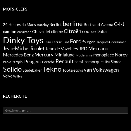
MOTS-CLEFS
berline
C-I-J
Berliet
Bertrand Azema
24 Heures du Mans
Barclay
Citroën
course
Dalia
camion
Chevrolet
citerne
caravane
Dinky Toys
Ford
fourgon
Ferrari
Jacques Greilsamer
Esso
Fiat
Meccano
Jean-Michel Roulet
JRD
Jean de Vazeilles
Mercedes Benz
Mercury
Minialuxe
Norev
monoplace
Modelisme
Renault
Peugeot
semi-remorque
Simca
Porsche
Paolo Rampini
Siku
Solido
Tekno
van
Volkswagen
Tootsietoys
Studebaker
Volvo
Willys
RECHERCHE
Rechercher :