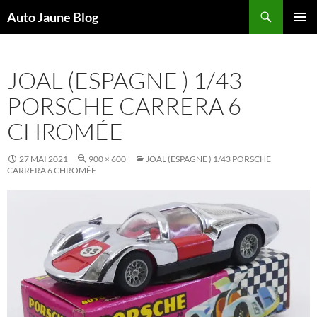
Recherche
Auto Jaune Blog
ALLER
MENU
AU
PRINCI
CONTENU
JOAL (ESPAGNE ) 1/43
PORSCHE CARRERA 6
CHROMÉE
27 MAI 2021
900 × 600
JOAL (ESPAGNE ) 1/43 PORSCHE
CARRERA 6 CHROMÉE