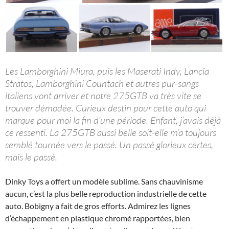
Les Lamborghini Miura, puis les Maserati Indy, Lancia
Stratos, Lamborghini Countach et autres pur-sangs
italiens vont arriver et notre 275GTB va très vite se
trouver démodée. Curieux destin pour cette auto qui
marque pour moi la fin d’une période. Enfant, j’avais déjà
ce ressenti. La 275GTB aussi belle soit-elle m’a toujours
semblé tournée vers le passé. Un passé glorieux certes,
mais le passé.
Dinky Toys a offert un modèle sublime. Sans chauvinisme
aucun, c’est la plus belle reproduction industrielle de cette
auto. Bobigny a fait de gros efforts. Admirez les lignes
d’échappement en plastique chromé rapportées, bien