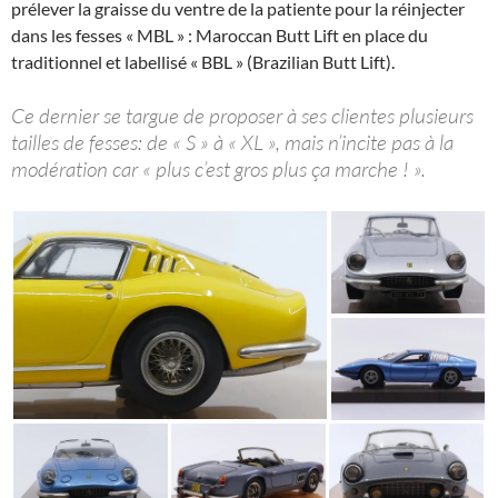
prélever la graisse du ventre de la patiente pour la réinjecter
dans les fesses « MBL » : Maroccan Butt Lift en place du
traditionnel et labellisé « BBL » (Brazilian Butt Lift).
Ce dernier se targue de proposer à ses clientes plusieurs
tailles de fesses: de « S » à « XL », mais n’incite pas à la
modération car « plus c’est gros plus ça marche ! ».