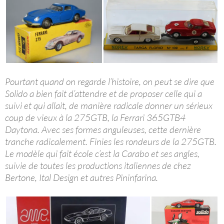
Pourtant quand on regarde l’histoire, on peut se dire que
Solido a bien fait d’attendre et de proposer celle qui a
suivi et qui allait, de manière radicale donner un sérieux
coup de vieux à la 275GTB, la Ferrari 365GTB4
Daytona. Avec ses formes anguleuses, cette dernière
tranche radicalement. Finies les rondeurs de la 275GTB.
Le modèle qui fait école c’est la Carabo et ses angles,
suivie de toutes les productions italiennes de chez
Bertone, Ital Design et autres Pininfarina.