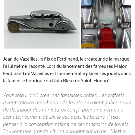
Jean de Vazeilles, le fils de Ferdinand, le créateur de la marque
l’a lui même raconté. Lors du lancement des fameuses Major ,
Ferdinand de Vazeilles est lui-même allé placer ses jouets dans
la fameuse boutique du Nain Bleu rue Saint-Honoré.
Pour cela il a dû créer ses fameuses boîtes. Les coffrets .
Avant cela les marchands de jouets n’avaient guère envie
de distribuer des miniatures conçu pour une vente au
comptoir comme c’était le cas dans les bazars. Il faut
penser à la conception même de ces magasins de jouets.
Souvent une grande vitrine donnant sur la rue. Mettre