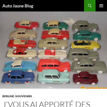
Recherche
Auto Jaune Blog
ALLER
MENU
AU
PRINCI
CONTENU
BERLINE
,
SOUVENIRS
J’VOUS AI APPORTÉ DES