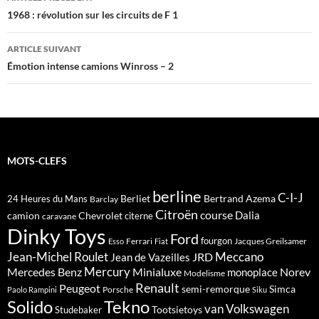
des
1968 : révolution sur les circuits de F 1
articles
ARTICLE SUIVANT
Émotion intense camions Winross – 2
MOTS-CLEFS
berline
C-I-J
Berliet
Bertrand Azema
24 Heures du Mans
Barclay
Citroën
course
Dalia
camion
Chevrolet
citerne
caravane
Dinky Toys
Ford
fourgon
Ferrari
Jacques Greilsamer
Esso
Fiat
Meccano
Jean-Michel Roulet
JRD
Jean de Vazeilles
Mercedes Benz
Mercury
Minialuxe
Norev
monoplace
Modelisme
Renault
Peugeot
semi-remorque
Simca
Porsche
Paolo Rampini
Siku
Solido
Tekno
van
Volkswagen
Tootsietoys
Studebaker