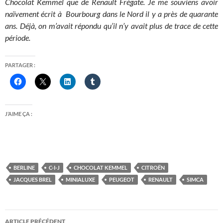
Chocolat Kemmel que de Renault Frégate. Je me souviens avoir
naïvement écrit à Bourbourg dans le Nord il y a près de quarante
ans. Déjà, on m’avait répondu qu’il n’y avait plus de trace de cette
période.
PARTAGER :
J’AIME ÇA :
BERLINE
C-I-J
CHOCOLAT KEMMEL
CITROËN
JACQUES BREL
MINIALUXE
PEUGEOT
RENAULT
SIMCA
Navigation
ARTICLE PRÉCÉDENT