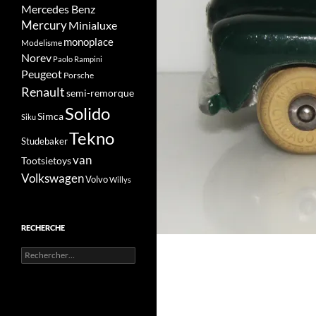
Mercedes Benz
Mercury
Minialuxe
monoplace
Modelisme
Norev
Paolo Rampini
Peugeot
Porsche
Renault
semi-remorque
Solido
Simca
Siku
Tekno
Studebaker
van
Tootsietoys
Volkswagen
Volvo
Willys
RECHERCHE
Rechercher :