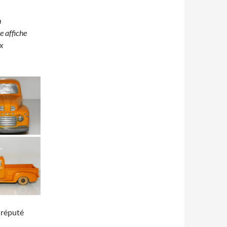
n
e affiche
ux
s réputé