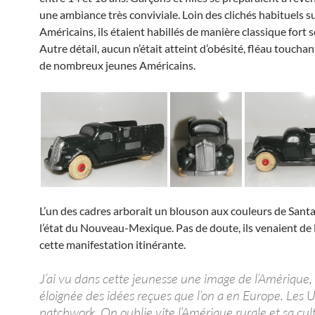
une ambiance très conviviale. Loin des clichés habituels su
Américains, ils étaient habillés de manière classique fort
Autre détail, aucun n’était atteint d’obésité, fléau toucha
de nombreux jeunes Américains.
L’un des cadres arborait un blouson aux couleurs de Sant
l’état du Nouveau-Mexique. Pas de doute, ils venaient de 
cette manifestation itinérante.
J’ai vu dans cette jeunesse une image de l’Amérique,
éloignée des idées reçues que l’on a en Europe. Les 
patchwork. On oublie vite l’Amérique rurale et sa cul