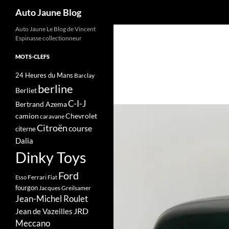
Recherche
Auto Jaune Blog
Auto Jaune Le Blog de Vincent
Espinasse collectionneur
MOTS-CLEFS
24 Heures du Mans
Barclay
berline
Berliet
C-I-J
Bertrand Azema
camion
Chevrolet
caravane
Citroën
course
citerne
Dalia
Dinky Toys
Ford
Ferrari
Esso
Fiat
fourgon
Jacques Greilsamer
Jean-Michel Roulet
JRD
Jean de Vazeilles
Meccano