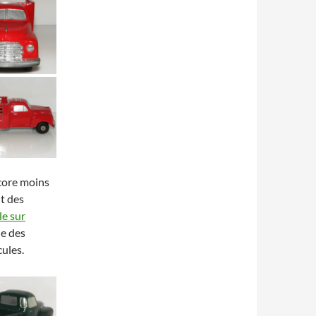
ncore moins
t des
cle sur
de des
ules.