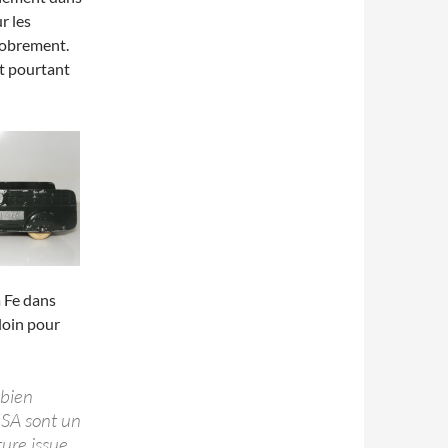
r les
 sobrement.
nt pourtant
a Fe dans
loin pour
 bien
USA sont un
ture issue