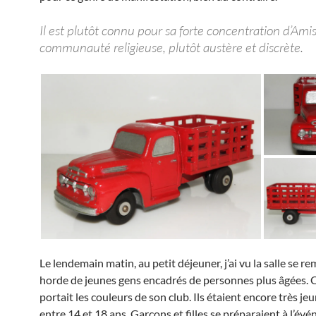
Il est plutôt connu pour sa forte concentration d’Ami
communauté religieuse, plutôt austère et discrète.
Le lendemain matin, au petit déjeuner, j’ai vu la salle se re
horde de jeunes gens encadrés de personnes plus âgées.
portait les couleurs de son club. Ils étaient encore très je
entre 14 et 18 ans. Garçons et filles se préparaient à l’é