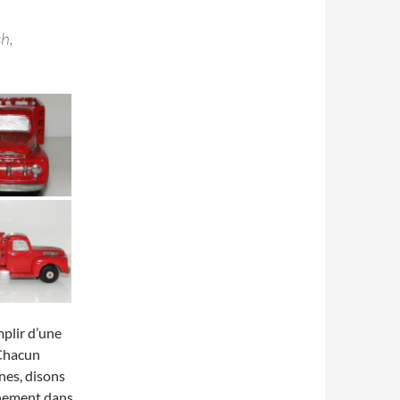
sh,
mplir d’une
 Chacun
unes, disons
vénement dans