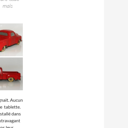
, mais
gnait. Aucun
e tablette.
nstallé dans
extravagant
ans leur