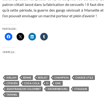
patron s’était lancé dans la fabrication de cercueils ! Il faut dire
qu’à cette période, la guerre des gangs sévissait à Marseille et
l’on pouvait envisager un marché porteur et plein d’avenir !
PARTAGER :
J’AIME ÇA :
AIRLAM
BENNE
BERLIET
CHAMPION
CHARGE UTILE
CITROËN
COCA-COLA
FJ
GMC
JEAN FRANÇOIS COLOMBET
KRONENBOURG
STRADAIR
TAFANEL