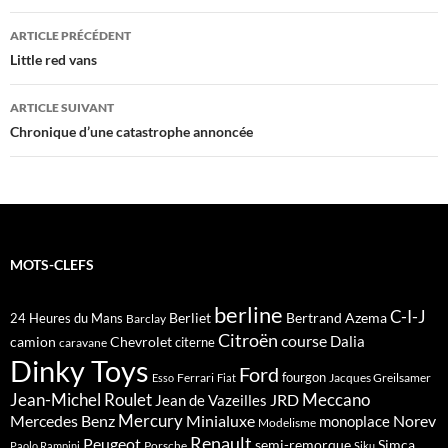
Navigation
ARTICLE PRÉCÉDENT
des
Little red vans
articles
ARTICLE SUIVANT
Chronique d’une catastrophe annoncée
MOTS-CLEFS
berline
C-I-J
Berliet
Bertrand Azema
24 Heures du Mans
Barclay
Citroën
course
Dalia
camion
Chevrolet
citerne
caravane
Dinky Toys
Ford
fourgon
Ferrari
Jacques Greilsamer
Esso
Fiat
Meccano
Jean-Michel Roulet
JRD
Jean de Vazeilles
Mercedes Benz
Mercury
Minialuxe
Norev
monoplace
Modelisme
Renault
Peugeot
semi-remorque
Simca
Porsche
Paolo Rampini
Siku