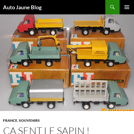
Recherche
Auto Jaune Blog
ALLER
MENU
AU
PRINCI
CONTENU
FRANCE
,
SOUVENIRS
ÇA SENT LE SAPIN !