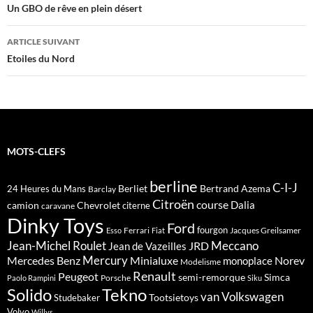
des
Un GBO de rêve en plein désert
articles
ARTICLE SUIVANT
Etoiles du Nord
MOTS-CLEFS
berline
C-I-J
Berliet
Bertrand Azema
24 Heures du Mans
Barclay
Citroën
course
Dalia
camion
Chevrolet
citerne
caravane
Dinky Toys
Ford
fourgon
Ferrari
Jacques Greilsamer
Esso
Fiat
Meccano
Jean-Michel Roulet
JRD
Jean de Vazeilles
Mercedes Benz
Mercury
Minialuxe
Norev
monoplace
Modelisme
Renault
Peugeot
semi-remorque
Simca
Porsche
Paolo Rampini
Siku
Solido
Tekno
van
Volkswagen
Tootsietoys
Studebaker
Volvo
Willys