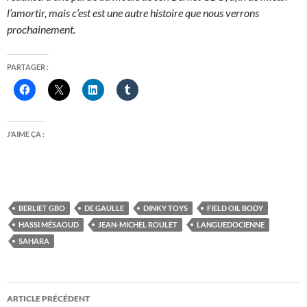
l’amortir, mais c’est est une autre histoire que nous verrons
prochainement.
PARTAGER :
J’AIME ÇA :
BERLIET GBO
DE GAULLE
DINKY TOYS
FIELD OIL BODY
HASSI MÉSAOUD
JEAN-MICHEL ROULET
LANGUEDOCIENNE
SAHARA
Navigation
ARTICLE PRÉCÉDENT