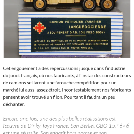
Cet engouement a des répercussions jusque dans l’industrie
du jouet français, où nos fabricants, à l’instar des constructeurs
de camions se livrent une farouche compétition pour un
marché lui aussi assez étroit. Incontestablement nos fabricants
pensent avoir trouvé un filon. Pourtant il faudra un peu
déchanter.
Encore une fois, une des plus belles réalisations est
l’œuvre de Dinky Toys France. Son Berliet GBO 15P 6×6
est une réussite. Son gabarit hors norme et son