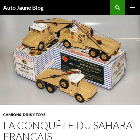
Recherche
Auto Jaune Blog
ALLER
MENU
AU
PRINCI
CONTENU
CAMIONS
,
DINKY TOYS
LA CONQUÊTE DU SAHARA
FRANÇAIS