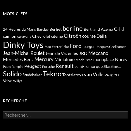
MOTS-CLEFS
berline
C-I-J
Berliet
Bertrand Azema
24 Heures du Mans
Barclay
Citroën
course
Dalia
camion
Chevrolet
citerne
caravane
Dinky Toys
Ford
fourgon
Ferrari
Jacques Greilsamer
Esso
Fiat
Meccano
Jean-Michel Roulet
JRD
Jean de Vazeilles
Mercedes Benz
Mercury
Minialuxe
Norev
monoplace
Modelisme
Renault
Peugeot
semi-remorque
Simca
Porsche
Paolo Rampini
Siku
Solido
Tekno
van
Volkswagen
Tootsietoys
Studebaker
Volvo
Willys
RECHERCHE
Rechercher :