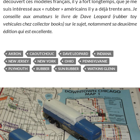
découvert ces modèles français, il y a fort longtemps, que je me
suis intéressé aux « rubber » américains il y a déjà trente ans.
Je
conseille aux amateurs le livre de Dave Leopard (rubber toy
vehicules chez collector books) sur le sujet, notamment sa deuxième
édition qui est excellente.
AKRON
CAOUTCHOUC
DAVE LEOPARD
INDIANA
NEW JERSEY
NEW YORK
OHIO
PENNSYLVANIE
PLYMOUTH
RUBBER
SUN RUBBER
WATKINS GLENN