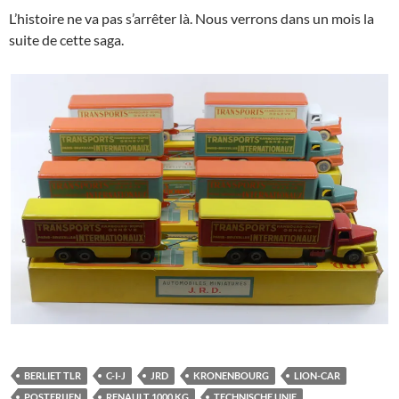
L’histoire ne va pas s’arrêter là. Nous verrons dans un mois la
suite de cette saga.
BERLIET TLR
C-I-J
JRD
KRONENBOURG
LION-CAR
POSTERIJEN
RENAULT 1000 KG
TECHNISCHE UNIE