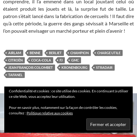
comprendre, il l’a emmené dans un local jouxtant celui où
étaient produit les jouets et là, la surprise fut de taille. Le
patron s’était lancé dans la fabrication de cercueils ! Il faut dire
qu’à cette période, la guerre des gangs sévissait à Marseille et
l’on pouvait envisager un marché porteur et plein d’avenir !
AIRLAM
BENNE
BERLIET
CHAMPION
CHARGE UTILE
CITROËN
COCA-COLA
FJ
GMC
JEAN FRANÇOIS COLOMBET
KRONENBOURG
STRADAIR
TAFANEL
Confidentialité et cookies : ce site utilise des cookies. En continuant à utiliser
ce site Web, vous acceptez leur utilisation.
Pour en savoir plus, notamment sur la façon de contrôler les cookies,
consultez :
Politique relative aux cookies