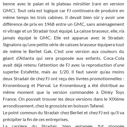
benne avec le palan et le plateau miroitier (rare en version
GMC). Tout cela est logique car FJ continuera de produire en
même temps les trois cabines. Il devait bien sûr y avoir une
différence de prix en 1968 entre un GMC, sans aménagement
ni vitrage et un Stradair tout équipé. La caisse brasseur, elle, n’a
jamais équipé le GMC. Elle est apparue avec le Stradair.
Signalons qu’une petite série de caisses brasseur équipera tout
de même le Berliet Gak. C’est une version aux couleurs du
géant d’Atlanta qui sera proposée aux enfants. Coca-Cola
avait déjà retenu l’attention de FJ avec la reproduction d’une
superbe Estafette, mais au 1/20. Il faut savoir qu’au moins
deux Stradair de chez FJ ont reçu des livrées promotionnelles :
Kronenbourg et Pierval. Le Kronenbourg a été distribué au
même moment que la version commandée à Dinky Toys
France. On pouvait trouver les deux versions dans le XIXème
arrondissement, chez le grossiste en boisson Tafanel.
Le point commun du Stradair chez Berliet et chez FJ est qu’il va
précipiter la fin de ces entreprises.
La carrière du Stradair, bien entamée, fut stoppée