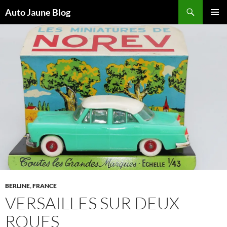
Recherche
Auto Jaune Blog
ALLER
MENU
AU
PRINCI
CONTENU
BERLINE
,
FRANCE
VERSAILLES SUR DEUX
ROUES