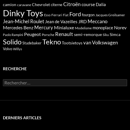
Citroën
course
Dalia
camion
Chevrolet
citerne
caravane
Dinky Toys
Ford
fourgon
Ferrari
Jacques Greilsamer
Esso
Fiat
Meccano
Jean-Michel Roulet
JRD
Jean de Vazeilles
Mercedes Benz
Mercury
Minialuxe
Norev
monoplace
Modelisme
Renault
Peugeot
semi-remorque
Simca
Porsche
Paolo Rampini
Siku
Solido
Tekno
van
Volkswagen
Tootsietoys
Studebaker
Volvo
Willys
RECHERCHE
Rechercher :
DERNIERS ARTICLES