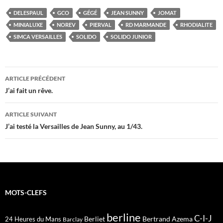
DELESPAUL
GCO
GÉGÉ
JEAN SUNNY
JOMAT
MINIALUXE
NOREV
PIERVAL
RD MARMANDE
RHODIALITE
SIMCA VERSAILLES
SOLIDO
SOLIDO JUNIOR
Navigation
ARTICLE PRÉCÉDENT
des
J’ai fait un rêve.
articles
ARTICLE SUIVANT
J’ai testé la Versailles de Jean Sunny, au 1/43.
MOTS-CLEFS
berline
C-I-J
Berliet
Bertrand Azema
24 Heures du Mans
Barclay