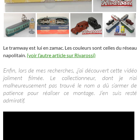
Le tramway est lui en zamac. Les couleurs sont celles du réseau
napolitain.
(voir l’autre article sur Rivarossi)
Enfin, lors de mes recherches, ,j’ai découvert cette vidéo
joliment filmée. Le collectionneur, dont je n’ai
malheureusement pas trouvé le nom a dû s’armer de
patience pour réaliser ce montage. J’en suis resté
admiratif.