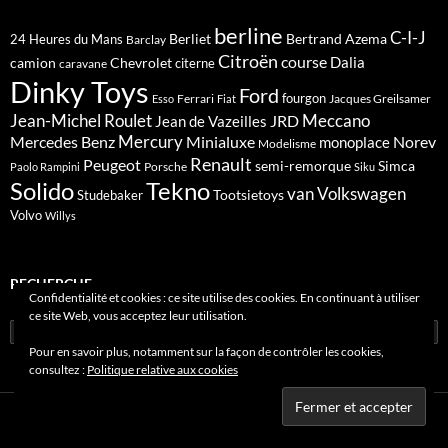
berline
C-I-J
Berliet
Bertrand Azema
24 Heures du Mans
Barclay
Citroën
course
Dalia
camion
Chevrolet
citerne
caravane
Dinky Toys
Ford
fourgon
Ferrari
Jacques Greilsamer
Esso
Fiat
Meccano
Jean-Michel Roulet
JRD
Jean de Vazeilles
Mercedes Benz
Mercury
Minialuxe
Norev
monoplace
Modelisme
Renault
Peugeot
semi-remorque
Simca
Porsche
Paolo Rampini
Siku
Solido
Tekno
van
Volkswagen
Tootsietoys
Studebaker
Volvo
Willys
RECHERCHE
Confidentialité et cookies : ce site utilise des cookies. En continuant à utiliser
ce site Web, vous acceptez leur utilisation.
Rechercher :
Pour en savoir plus, notamment sur la façon de contrôler les cookies,
consultez :
Politique relative aux cookies