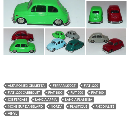
ALFA ROMEO GIULIETTA
FERRARI 250GT
FIAT 1200
FIAT 1200 CABRIOLET
FIAT 1800
FIAT 500
FIAT 600
ICIS FERGAM
LANCIA APPIA
LANCIA FLAMINIA
MONSIEUR DANGLARD
NOREV
PLASTIQUE
RHODIALITE
VINYL