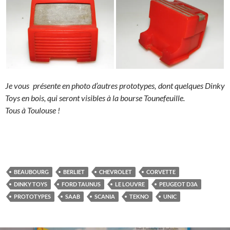
Je vous présente en photo d’autres prototypes, dont quelques Dinky
Toys en bois, qui seront visibles à la bourse Tounefeuille.
Tous à Toulouse !
BEAUBOURG
BERLIET
CHEVROLET
CORVETTE
DINKY TOYS
FORD TAUNUS
LE LOUVRE
PEUGEOT D3A
PROTOTYPES
SAAB
SCANIA
TEKNO
UNIC