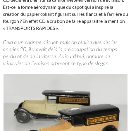
Est-ce la forme aérodynamique du capot qui a inspiré la
création du papier collant figurant sur les flancs et à l’arrière du
fourgon ? En effet CD a cru bon de faire apparaitre la mention
« TRANSPORTS RAPIDES ».
Cela a un charme désuet, mais on réalise que dès les
années 20, il y avait déjà la préoccupation du temps
perdu et de de la vitesse. Aujourd’hui, nombre de
véhicules de livraison arborent ce type de slogan.