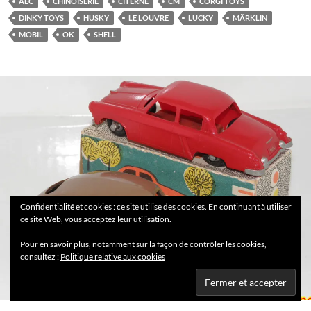
AEC
CHINOISERIE
CITERNE
CM
CORGI TOYS
DINKY TOYS
HUSKY
LE LOUVRE
LUCKY
MÄRKLIN
MOBIL
OK
SHELL
Confidentialité et cookies : ce site utilise des cookies. En continuant à utiliser
ce site Web, vous acceptez leur utilisation.
Pour en savoir plus, notamment sur la façon de contrôler les cookies,
consultez :
Politique relative aux cookies