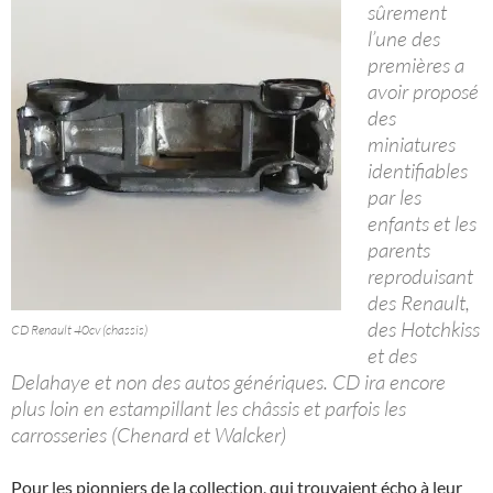
sûrement
l’une des
premières a
avoir proposé
des
miniatures
identifiables
par les
enfants et les
parents
reproduisant
des Renault,
des Hotchkiss
CD Renault 40cv (chassis)
et des
Delahaye et non des autos génériques. CD ira encore
plus loin en estampillant les châssis et parfois les
carrosseries (Chenard et Walcker)
Pour les pionniers de la collection, qui trouvaient écho à leur