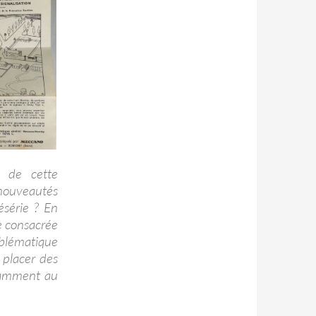
l de cette
 nouveautés
ésérie ? En
e consacrée
emblématique
 placer des
otamment au