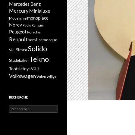
Mercedes Benz
Mercury
Minialuxe
monoplace
Modelisme
Norev
Paolo Rampini
Peugeot
Porsche
Renault
semi-remorque
Solido
Simca
Siku
Tekno
Studebaker
van
Tootsietoys
Volkswagen
Volvo
Willys
RECHERCHE
Rechercher :