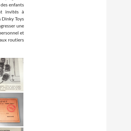
é des enfants
t invités à
es Dinky Toys
rogresser une
personnel et
aux routiers