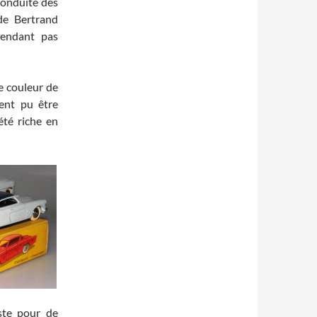
 conduite des
de Bertrand
pendant pas
e couleur de
ent pu être
été riche en
ste pour de