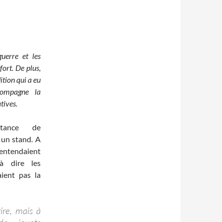
uerre et les
fort. De plus,
tion qui a eu
compagne la
tives.
rtance de
 un stand. A
entendaient
 à dire les
aient pas la
ire, mais à