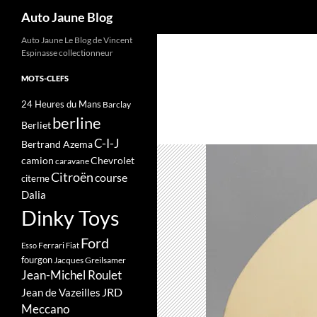
Recherche
Auto Jaune Blog
Auto Jaune Le Blog de Vincent
Espinasse collectionneur
MOTS-CLEFS
24 Heures du Mans
Barclay
berline
Berliet
C-I-J
Bertrand Azema
camion
Chevrolet
caravane
Citroën
course
citerne
Dalia
Dinky Toys
Ford
Ferrari
Esso
Fiat
fourgon
Jacques Greilsamer
Jean-Michel Roulet
JRD
Jean de Vazeilles
Meccano