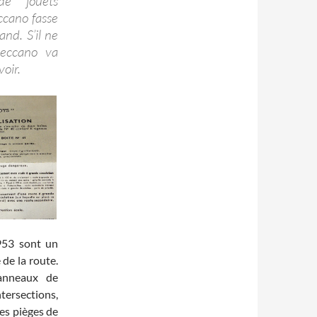
de jouets
ccano fasse
and. S’il ne
Meccano va
oir.
1953 sont un
 de la route.
panneaux de
ntersections,
les pièges de