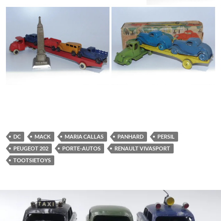
DC
MACK
MARIA CALLAS
PANHARD
PERSIL
PEUGEOT 202
PORTE-AUTOS
RENAULT VIVASPORT
TOOTSIETOYS