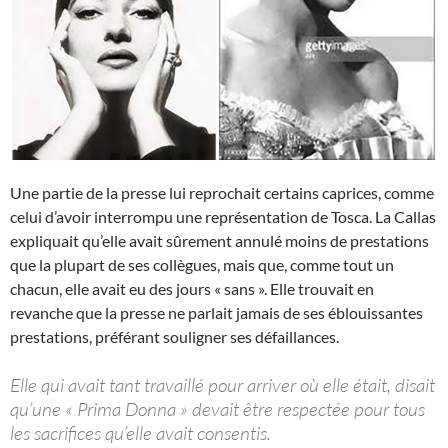
Une partie de la presse lui reprochait certains caprices, comme
celui d’avoir interrompu une représentation de Tosca. La Callas
expliquait qu’elle avait sûrement annulé moins de prestations
que la plupart de ses collègues, mais que, comme tout un
chacun, elle avait eu des jours « sans ». Elle trouvait en
revanche que la presse ne parlait jamais de ses éblouissantes
prestations, préférant souligner ses défaillances.
Elle qui avait tant travaillé pour arriver où elle était, disait
qu’une « Prima Donna » devait être respectée pour tous
les sacrifices qu’elle avait consentis.