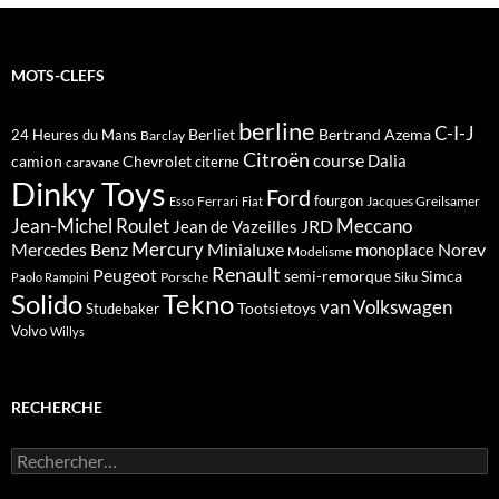
MOTS-CLEFS
berline
C-I-J
Berliet
Bertrand Azema
24 Heures du Mans
Barclay
Citroën
course
Dalia
camion
Chevrolet
citerne
caravane
Dinky Toys
Ford
fourgon
Ferrari
Jacques Greilsamer
Esso
Fiat
Meccano
Jean-Michel Roulet
JRD
Jean de Vazeilles
Mercedes Benz
Mercury
Minialuxe
Norev
monoplace
Modelisme
Renault
Peugeot
semi-remorque
Simca
Porsche
Paolo Rampini
Siku
Solido
Tekno
van
Volkswagen
Tootsietoys
Studebaker
Volvo
Willys
RECHERCHE
Rechercher :