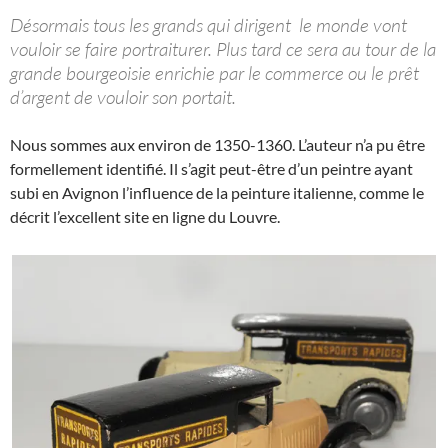
Désormais tous les grands qui dirigent le monde vont
vouloir se faire portraiturer. Plus tard ce sera au tour de la
grande bourgeoisie enrichie par le commerce ou le prêt
d’argent de vouloir son portait.
Nous sommes aux environ de 1350-1360. L’auteur n’a pu être
formellement identifié. Il s’agit peut-être d’un peintre ayant
subi en Avignon l’influence de la peinture italienne, comme le
décrit l’excellent site en ligne du Louvre.