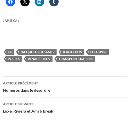
J’AIME ÇA :
CD
JACQUES GREILSAMER
JEAN LE BON
LE LOUVRE
POSTES
RENAULT 40CV
TRANSPORTS RAPIDES
Navigation
ARTICLE PRÉCÉDENT
des
Numéros dans le désordre
articles
ARTICLE SUIVANT
Luxe, Riviera et Ami 6 break