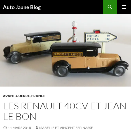
Recherche
Auto Jaune Blog
ALLER
MENU
AU
PRINCI
CONTENU
AVANT-GUERRE
,
FRANCE
LES RENAULT 40CV ET JEAN
LE BON
11 MARS 2018
ISABELLE ET VINCENT ESPINASSE