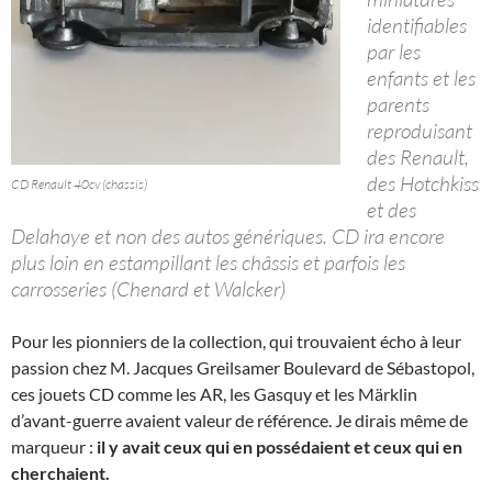
identifiables
par les
enfants et les
parents
reproduisant
des Renault,
des Hotchkiss
CD Renault 40cv (chassis)
et des
Delahaye et non des autos génériques. CD ira encore
plus loin en estampillant les châssis et parfois les
carrosseries (Chenard et Walcker)
Pour les pionniers de la collection, qui trouvaient écho à leur
passion chez M. Jacques Greilsamer Boulevard de Sébastopol,
ces jouets CD comme les AR, les Gasquy et les Märklin
d’avant-guerre avaient valeur de référence. Je dirais même de
marqueur :
il y avait ceux qui en possédaient et ceux qui en
cherchaient.