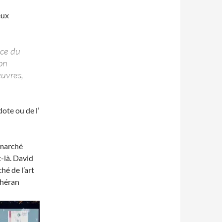
eux
ice du
on
euvres,
dote ou de l’
 marché
-là. David
hé de l’art
éhéran