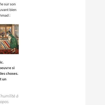
fie sur son
ouvant bien
ahmad :
ic.
oeuvre si
 des choses.
t un
’humilité à
ropos.