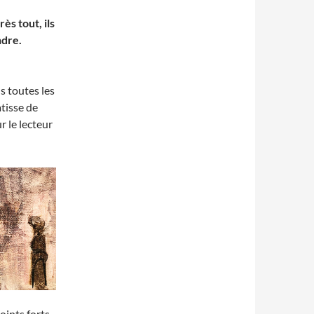
ès tout, ils
ndre.
s toutes les
tisse de
ur le lecteur
oints forts,