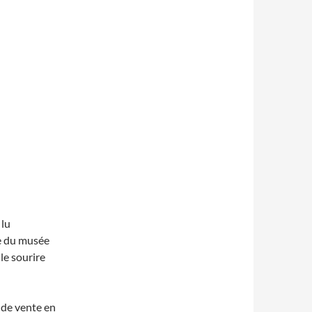
 lu
ce du musée
le sourire
e de vente en