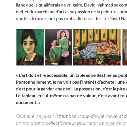
ligne que je qualifierais de vulgaire, David Nahmad se con
métier de marchand d’art et sa passion de la peinture, pr
que les deux ne sont pas contradictoires. Je cite David N
« L’art doit être accessible, un tableau se destine au publ
Personnellement, je ne vois pas l’intérêt d’acheter une 
c’est pour la garder chez soi. La possession, c’est la pire
Le tableau en lui-même n’a pas de valeur, c’est avant tou
document. »
Que dire de plus ? Il faut beaucoup d’expérience et d
un marchand/collectionneur pour tenir ce type de p