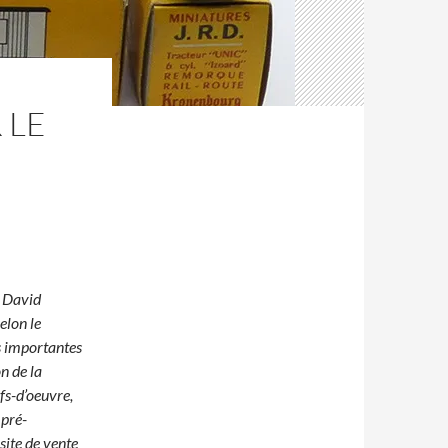
 LE
e David
elon le
s importantes
n de la
fs-d’oeuvre,
 pré-
site de vente