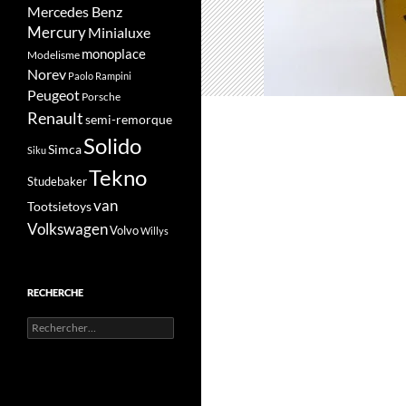
Mercedes Benz
Mercury
Minialuxe
monoplace
Modelisme
Norev
Paolo Rampini
Peugeot
Porsche
Renault
semi-remorque
Solido
Simca
Siku
Tekno
Studebaker
van
Tootsietoys
Volkswagen
Volvo
Willys
RECHERCHE
Rechercher :