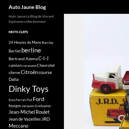
Recherche
Auto Jaune Blog
Auto Jaune Le Blog de Vincent
Espinasse collectionneur
MOTS-CLEFS
24 Heures du Mans
Barclay
berline
Berliet
C-I-J
Bertrand Azema
camion
Chevrolet
caravane
Citroën
course
citerne
Dalia
Dinky Toys
Ford
Ferrari
Esso
Fiat
fourgon
Jacques Greilsamer
Jean-Michel Roulet
JRD
Jean de Vazeilles
Meccano