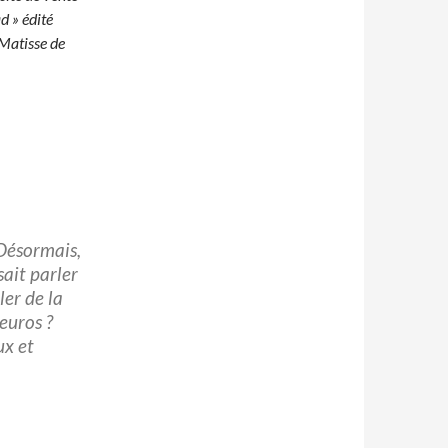
d » édité
 Matisse de
 Désormais,
sait parler
ler de la
euros ?
ux et