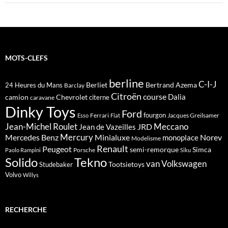
MOTS-CLEFS
berline
C-I-J
Berliet
Bertrand Azema
24 Heures du Mans
Barclay
Citroën
course
Dalia
camion
Chevrolet
citerne
caravane
Dinky Toys
Ford
fourgon
Ferrari
Jacques Greilsamer
Esso
Fiat
Meccano
Jean-Michel Roulet
JRD
Jean de Vazeilles
Mercedes Benz
Mercury
Minialuxe
Norev
monoplace
Modelisme
Renault
Peugeot
semi-remorque
Simca
Porsche
Paolo Rampini
Siku
Solido
Tekno
van
Volkswagen
Tootsietoys
Studebaker
Volvo
Willys
RECHERCHE