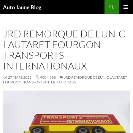
Recherche
Auto Jaune Blog
ALLER
MENU
AU
PRINCI
CONTENU
JRD REMORQUE DE L’UNIC
LAUTARET FOURGON
TRANSPORTS
INTERNATIONAUX
27 MARS 2023
900 × 598
JRD REMORQUE DE L’UNIC LAUTARET
FOURGON TRANSPORTS INTERNATIONAUX