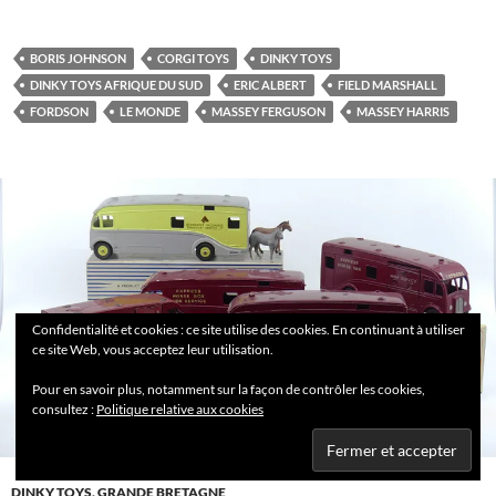
BORIS JOHNSON
CORGI TOYS
DINKY TOYS
DINKY TOYS AFRIQUE DU SUD
ERIC ALBERT
FIELD MARSHALL
FORDSON
LE MONDE
MASSEY FERGUSON
MASSEY HARRIS
Confidentialité et cookies : ce site utilise des cookies. En continuant à utiliser
ce site Web, vous acceptez leur utilisation.
Pour en savoir plus, notamment sur la façon de contrôler les cookies,
consultez :
Politique relative aux cookies
DINKY TOYS
,
GRANDE BRETAGNE