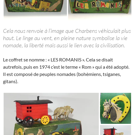
Cela nous renvoie à l’image que Charbens véhiculait plus
haut. Le linge au vent, en pleine nature symbolise la vie
nomade, la liberté mais aussi le lien avec la civilisation.
Le coffret se nomme : « LES ROMANIS ». Cela se disait
autrefois, puis en 1974 c’est le terme « Rom » qui a été adopté.
Il est composé de peuples nomades (bohèmiens, tsiganes,
gitans).