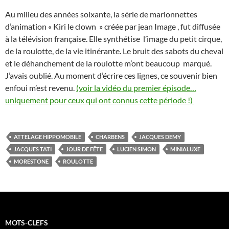
Au milieu des années soixante, la série de marionnettes
d’animation « Kiri le clown » créée par jean Image , fut diffusée
à la télévision française. Elle synthétise l’image du petit cirque,
de la roulotte, de la vie itinérante. Le bruit des sabots du cheval
et le déhanchement de la roulotte m’ont beaucoup marqué.
J’avais oublié. Au moment d’écrire ces lignes, ce souvenir bien
enfoui m’est revenu.
(voir la vidéo du premier épisode…
uniquement pour ceux qui ont connus cette période !)
ATTELAGE HIPPOMOBILE
CHARBENS
JACQUES DEMY
JACQUES TATI
JOUR DE FÊTE
LUCIEN SIMON
MINIALUXE
MORESTONE
ROULOTTE
MOTS-CLEFS