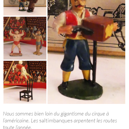
Nous sommes bien loin du gigantisme du cirque à
l’américaine. Les
saltimbanques
arpentent les routes
toute l’année.