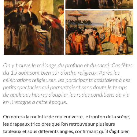
On y trouve le mélange du profane et du sacré. Ces fêtes
du 15 août sont bien sûr d’ordre religieux. Après les
célébrations religieuses, les participants assistaient à ces
petits spectacles qui permettaient sans doute le temps
de quelques heures d’oublier les rudes conditions de vie
en Bretagne à cette époque.
On notera la roulotte de couleur verte, le fronton de la scène,
les drapeaux tricolores que l’on retrouve sur plusieurs
tableaux et sous différents angles, confirmant qu’il s’agit bien