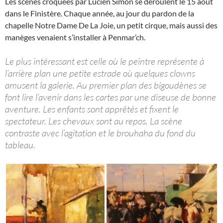
Les scènes croquées par Lucien Simon se déroulent le 15 août
dans le Finistère. Chaque année, au jour du pardon de la
chapelle Notre Dame De La Joie, un petit cirque, mais aussi des
manèges venaient s’installer à Penmar’ch.
Le plus intéressant est celle où le peintre représente à
l’arrière plan une petite estrade où quelques clowns
amusent la galerie. Au premier plan des bigoudènes se
font lire l’avenir dans les cartes par une diseuse de bonne
aventure. Les enfants sont apprêtés et fixent le
spectateur. Les chevaux sont au repos. La scène
contraste avec l’agitation et le brouhaha du fond du
tableau.