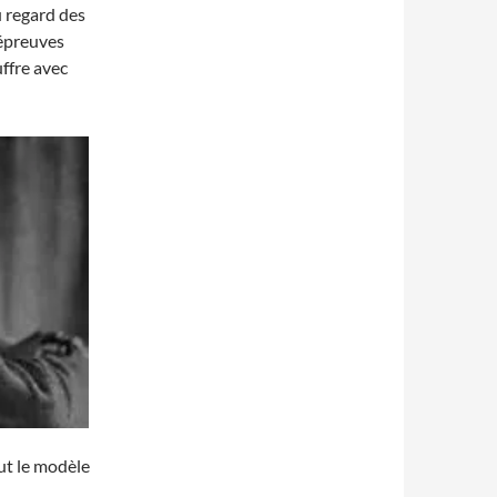
u regard des
épreuves
uffre avec
fut le modèle