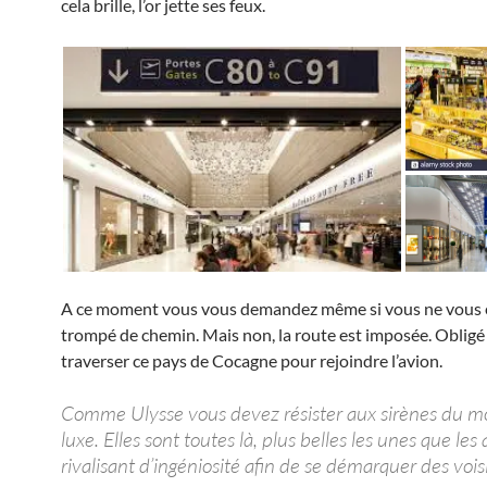
cela brille, l’or jette ses feux.
A ce moment vous vous demandez même si vous ne vous 
trompé de chemin. Mais non, la route est imposée. Obligé
traverser ce pays de Cocagne pour rejoindre l’avion.
Comme Ulysse vous devez résister aux sirènes du 
luxe. Elles sont toutes là, plus belles les unes que les 
rivalisant d’ingéniosité afin de se démarquer des vois