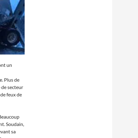
ont un
. Plus de
 de secteur
i de feux de
 Beaucoup
nt. Soudain,
evant sa