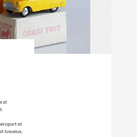
e et
t.
aéroport et
st luxueux,