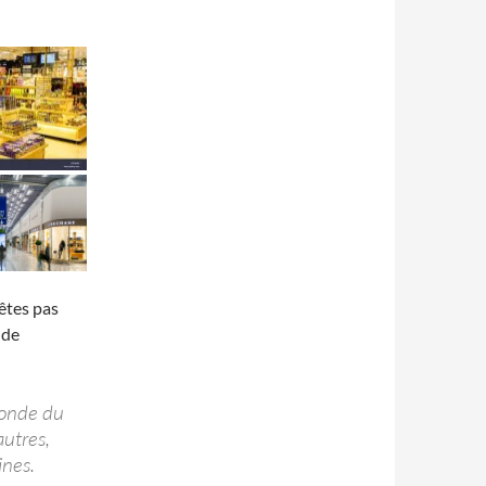
êtes pas
 de
monde du
autres,
ines.