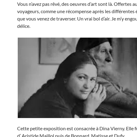
Vous n’avez pas rêvé, des oeuvres d’art sont là. Offertes a
voyageurs, comme une récompense après les différentes 
que vous venez de traverser. Un vrai bol d’air. Je m’y engo
délice.
Cette petite exposition est consacrée à Dina Vierny. Elle 
d’ Aristide Maillol puis de Bonnard, Matisse et Dufy.