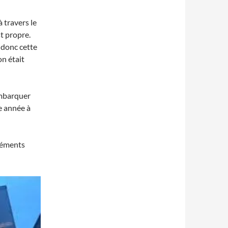
 travers le
st propre.
 donc cette
on était
’embarquer
e année à
gréments