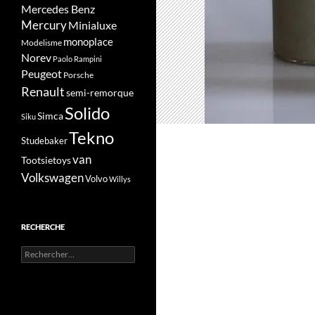
Mercedes Benz
Mercury
Minialuxe
monoplace
Modelisme
Norev
Paolo Rampini
Peugeot
Porsche
Renault
semi-remorque
Solido
Simca
Siku
Tekno
Studebaker
van
Tootsietoys
Volkswagen
Volvo
Willys
RECHERCHE
Rechercher :