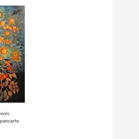
evois
 pancarte