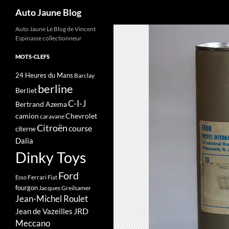
Recherche
Auto Jaune Blog
Auto Jaune Le Blog de Vincent
Espinasse collectionneur
MOTS-CLEFS
24 Heures du Mans
Barclay
berline
Berliet
C-I-J
Bertrand Azema
camion
Chevrolet
caravane
Citroën
course
citerne
Dalia
Dinky Toys
Ford
Ferrari
Esso
Fiat
fourgon
Jacques Greilsamer
Jean-Michel Roulet
JRD
Jean de Vazeilles
Meccano