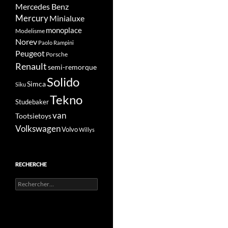
Mercedes Benz
Mercury
Minialuxe
monoplace
Modelisme
Norev
Paolo Rampini
Peugeot
Porsche
Renault
semi-remorque
Solido
Simca
Siku
Tekno
Studebaker
van
Tootsietoys
Volkswagen
Volvo
Willys
RECHERCHE
Rechercher :