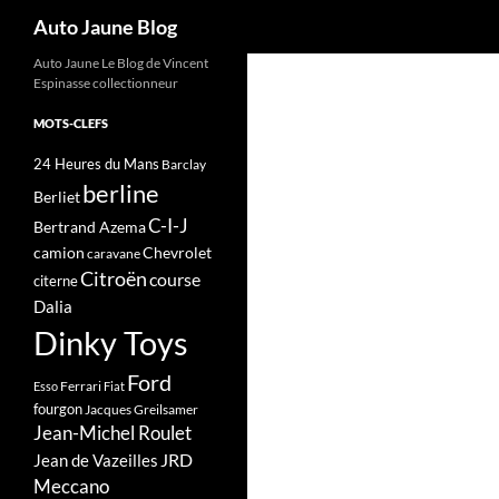
Recherche
Auto Jaune Blog
Auto Jaune Le Blog de Vincent
Espinasse collectionneur
MOTS-CLEFS
24 Heures du Mans
Barclay
berline
Berliet
C-I-J
Bertrand Azema
camion
Chevrolet
caravane
Citroën
course
citerne
Dalia
Dinky Toys
Ford
Ferrari
Esso
Fiat
fourgon
Jacques Greilsamer
Jean-Michel Roulet
JRD
Jean de Vazeilles
Meccano