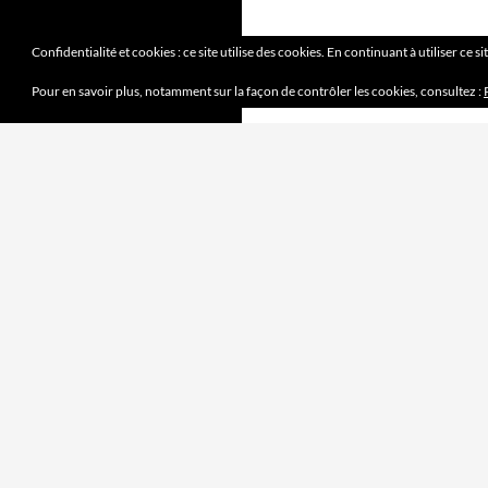
Confidentialité et cookies : ce site utilise des cookies. En continuant à utiliser ce s
Pour en savoir plus, notamment sur la façon de contrôler les cookies, consultez :
DERNIERS ARTICLES
Mission accomplie
4 juin 2023
le jeu des sept erreurs
7 mai 2023
« jouet français »
2 avril 2023
Mobilité douce
5 mars 2023
Pipelette 9
5 février 2023