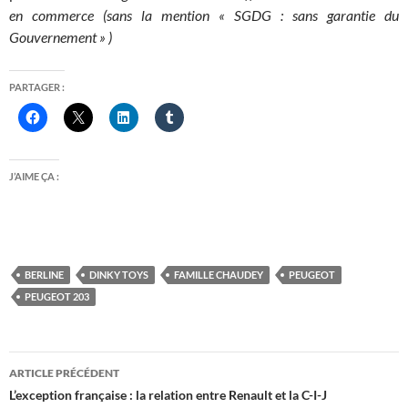
en commerce (sans la mention « SGDG : sans garantie du
Gouvernement » )
PARTAGER :
J’AIME ÇA :
BERLINE
DINKY TOYS
FAMILLE CHAUDEY
PEUGEOT
PEUGEOT 203
Navigation
ARTICLE PRÉCÉDENT
des
L’exception française : la relation entre Renault et la C-I-J