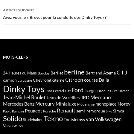
articles
ARTICLE SUIVANT
Avez vous le « Brevet pour la conduite des Dinky Toys »?
MOTS-CLEFS
berline
C-I-J
Berliet
Bertrand Azema
24 Heures du Mans
Barclay
Citroën
course
Dalia
camion
Chevrolet
citerne
caravane
Dinky Toys
Ford
fourgon
Ferrari
Jacques Greilsamer
Esso
Fiat
Meccano
Jean-Michel Roulet
JRD
Jean de Vazeilles
Mercedes Benz
Mercury
Minialuxe
Norev
monoplace
Modelisme
Renault
Peugeot
semi-remorque
Simca
Porsche
Paolo Rampini
Siku
Solido
Tekno
van
Volkswagen
Tootsietoys
Studebaker
Volvo
Willys