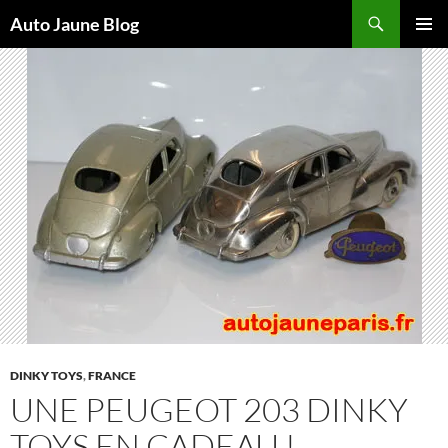
Recherche
Auto Jaune Blog
ALLER
MENU
AU
PRINCI
CONTENU
DINKY TOYS
,
FRANCE
UNE PEUGEOT 203 DINKY
TOYS EN CADEAU !