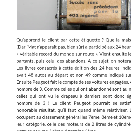
Qu’apprend le client par cette étiquette ? Que la ma
(Darl’Mat n’apparaît pas, bien sûr) a participé aux 24 he
« véritable record du monde sur route ». Vient ensuite 
partants, puis celui des abandons. A ce sujet, on notera
Les livres consacrés à cette édition des 24 heures indiq
avait 48 autos au départ et non 49 comme indiqué sur 
Ensuite Peugeot fait le compte de ses voitures engagées, 
nombre de 3. Comme celles qui ont abandonné sont au 
celles qui ont vu le drapeau à damiers sont donc é
nombre de 3 ! Le client Peugeot pourrait se satisf
honorable résultat, qu’il faut quand même relativiser.
occupent au classement général les 7ème, 8ème et 10èm
leur catégorie, celle des moteurs de 2 litres de cylindré
battues par une Adler qui termine 6ème.