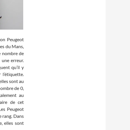
ison Peugeot
ures du Mans,
le nombre de
 une erreur.
uent qu’il y
l’étiquette.
elles sont au
nombre de 0,
galement au
aire de cet
 Les Peugeot
e rang. Dans
e, elles sont