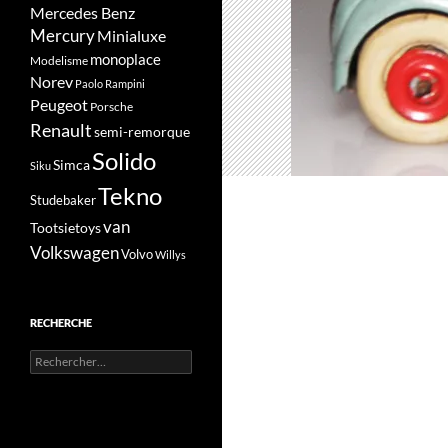
Mercedes Benz
Mercury
Minialuxe
monoplace
Modelisme
Norev
Paolo Rampini
Peugeot
Porsche
Renault
semi-remorque
Solido
Simca
Siku
Tekno
Studebaker
van
Tootsietoys
Volkswagen
Volvo
Willys
RECHERCHE
Rechercher :