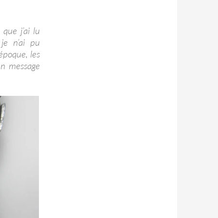
que j’ai lu
 je n’ai pu
époque, les
 un message