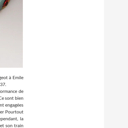
geot à Emile
937.
rformance de
 Ce sont bien
ont engagées
ier Pourtout
pendant, la
et son train