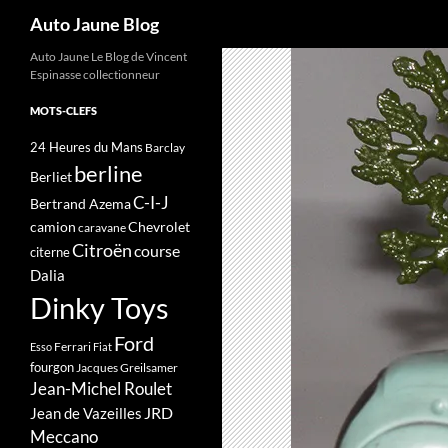
Recherche
Auto Jaune Blog
Auto Jaune Le Blog de Vincent
Espinasse collectionneur
MOTS-CLEFS
24 Heures du Mans
Barclay
berline
Berliet
C-I-J
Bertrand Azema
camion
Chevrolet
caravane
Citroën
course
citerne
Dalia
Dinky Toys
Ford
Ferrari
Esso
Fiat
fourgon
Jacques Greilsamer
Jean-Michel Roulet
JRD
Jean de Vazeilles
Meccano