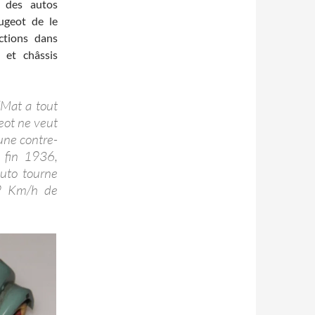
s des autos
eugeot de le
ctions dans
 et châssis
l’Mat a tout
eot ne veut
une contre-
y fin 1936,
uto tourne
9 Km/h de