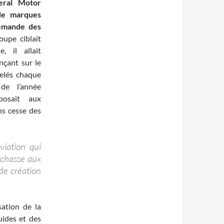
eral Motor
 de marques
demande des
upe ciblait
e, il allait
nçant sur le
elés chaque
de l’année
posait aux
ns cesse des
viation qui
a chasse aux
de création
ation de la
luides et des