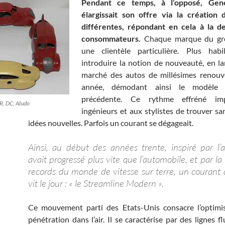
Pendant ce temps, à l’opposé, Gen
élargissait son offre via la création
différentes, répondant en cela à la 
consommateurs.
Chaque marque du gro
une clientèle particulière. Plus habil
introduire la notion de nouveauté, en la
marché des autos de millésimes renouv
année, démodant ainsi le modèle 
précédente. Ce rythme effréné im
R, DC, Aludo
ingénieurs et aux stylistes de trouver sa
idées nouvelles. Parfois un courant se dégageait.
Ainsi, au début des années trente, inspiré par l’a
avait progressé plus vite que l’automobile, et par l
records du monde de vitesse sur terre, un courant 
vit le jour : « le Streamline Modern ».
Ce mouvement parti des Etats-Unis consacre l’optimis
pénétration dans l’air. Il se caractérise par des lignes f