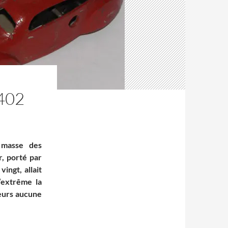
402
 masse des
r, porté par
ingt, allait
l’extrême la
eurs aucune