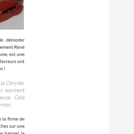
 de démoder
stement René
sme, est une
’erreurs ont
s !
la Chrysler
s reprirent
reuse. Cela
temps.
e la firme de
ches sur une
re baisser la