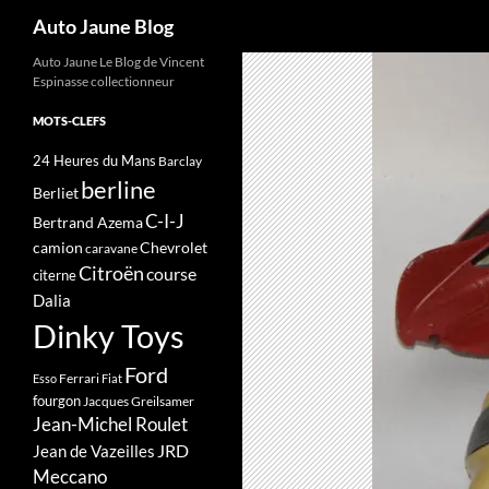
Recherche
Auto Jaune Blog
Auto Jaune Le Blog de Vincent
Espinasse collectionneur
MOTS-CLEFS
24 Heures du Mans
Barclay
berline
Berliet
C-I-J
Bertrand Azema
camion
Chevrolet
caravane
Citroën
course
citerne
Dalia
Dinky Toys
Ford
Ferrari
Esso
Fiat
fourgon
Jacques Greilsamer
Jean-Michel Roulet
JRD
Jean de Vazeilles
Meccano