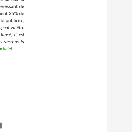
téressant de
aient 35% de
e publicité,
geot va être
ancé, il est
s verrons la
article)
R