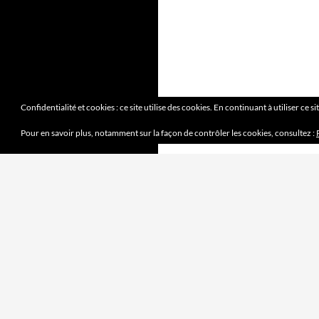
Confidentialité et cookies : ce site utilise des cookies. En continuant à utiliser ce s
Pour en savoir plus, notamment sur la façon de contrôler les cookies, consultez :
DERNIERS ARTICLES
Mission accomplie
4 juin 2023
le jeu des sept erreurs
7 mai 2023
« jouet français »