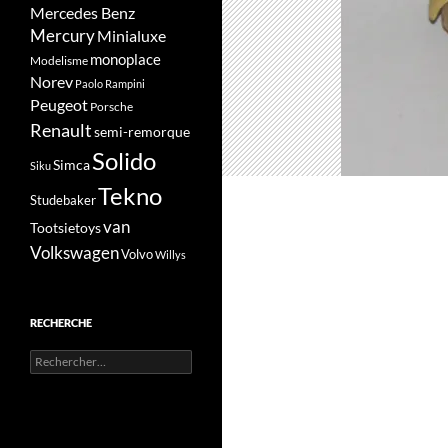
Mercedes Benz
Mercury
Minialuxe
monoplace
Modelisme
Norev
Paolo Rampini
Peugeot
Porsche
Renault
semi-remorque
Solido
Simca
Siku
Tekno
Studebaker
van
Tootsietoys
Volkswagen
Volvo
Willys
RECHERCHE
Rechercher :