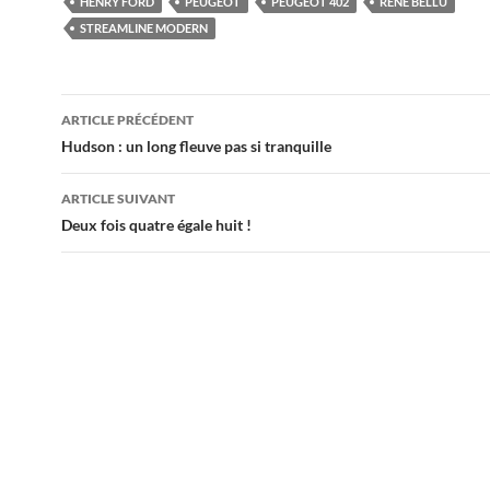
HENRY FORD
PEUGEOT
PEUGEOT 402
RENÉ BELLU
STREAMLINE MODERN
Navigation
ARTICLE PRÉCÉDENT
des
Hudson : un long fleuve pas si tranquille
articles
ARTICLE SUIVANT
Deux fois quatre égale huit !