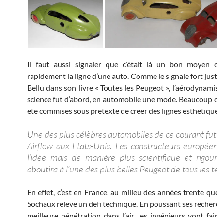
Il faut aussi signaler que c’était là un bon moyen
rapidement la ligne d’une auto. Comme le signale fort ju
Bellu dans son livre « Toutes les Peugeot », l’aérodynami
science fut d’abord, en automobile une mode. Beaucoup d
été commises sous prétexte de créer des lignes esthétique
Une des plus célèbres automobiles de ce courant fut 
Airflow aux Etats-Unis. Les constructeurs européen
l’idée mais de manière plus scientifique et rigou
aboutira à l’une des plus belles Peugeot de tous les 
En effet, c’est en France, au milieu des années trente qu
Sochaux relève un défi technique. En poussant ses recher
meilleure pénétration dans l’air, les ingénieurs vont fai