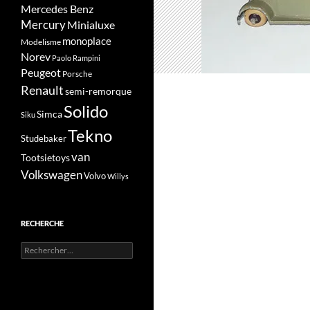
Mercedes Benz
Mercury
Minialuxe
monoplace
Modelisme
Norev
Paolo Rampini
Peugeot
Porsche
Renault
semi-remorque
Solido
Simca
Siku
Tekno
Studebaker
van
Tootsietoys
Volkswagen
Volvo
Willys
RECHERCHE
Rechercher :