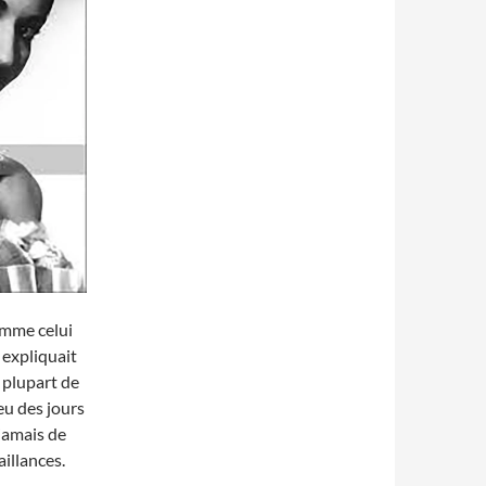
comme celui
 expliquait
 plupart de
eu des jours
 jamais de
aillances.