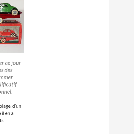
er ce jour
es des
lammer
ificatif
onnel.
olage, d’un
il en a
ts