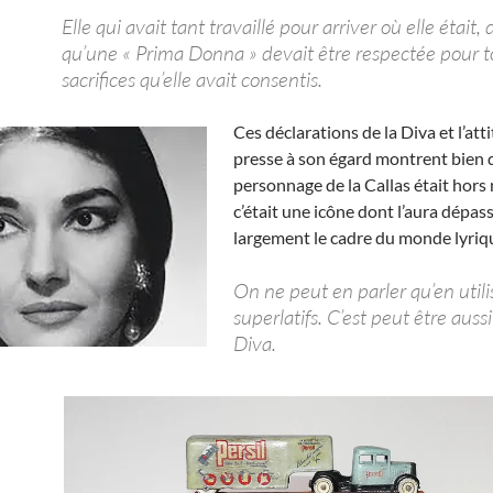
Elle qui avait tant travaillé pour arriver où elle était, d
qu’une « Prima Donna » devait être respectée pour t
sacrifices qu’elle avait consentis.
Ces déclarations de la Diva et l’att
presse à son égard montrent bien 
personnage de la Callas était hors
c’était une icône dont l’aura dépass
largement le cadre du monde lyriq
On ne peut en parler qu’en utili
superlatifs. C’est peut être auss
Diva.