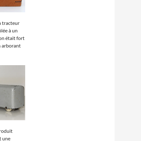
n tracteur
lée à un
n était fort
on arborant
roduit
t une