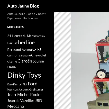
Recherche
Auto Jaune Blog
Auto Jaune Le Blog de Vincent
Espinasse collectionneur
MOTS-CLEFS
24 Heures du Mans
Barclay
berline
Berliet
C-I-J
Bertrand Azema
camion
Chevrolet
caravane
Citroën
course
citerne
Dalia
Dinky Toys
Ford
Ferrari
Esso
Fiat
fourgon
Jacques Greilsamer
Jean-Michel Roulet
JRD
Jean de Vazeilles
Meccano