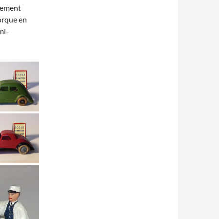
ssement
morque en
mi-