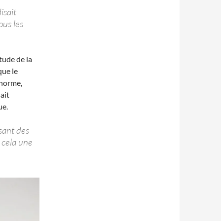
isait
ous les
itude de la
que le
 norme,
ait
ue.
sant des
i cela une