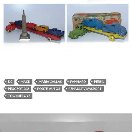
DC
MACK
MARIA CALLAS
PANHARD
PERSIL
PEUGEOT 202
PORTE-AUTOS
RENAULT VIVASPORT
TOOTSIETOYS