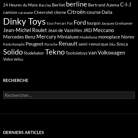
berline
C-I-J
Berliet
Bertrand Azema
24 Heures du Mans
Barclay
Citroën
course
Dalia
camion
Chevrolet
citerne
caravane
Dinky Toys
Ford
fourgon
Ferrari
Jacques Greilsamer
Esso
Fiat
Meccano
Jean-Michel Roulet
JRD
Jean de Vazeilles
Mercedes Benz
Mercury
Minialuxe
Norev
monoplace
Modelisme
Renault
Peugeot
semi-remorque
Simca
Porsche
Paolo Rampini
Siku
Solido
Tekno
van
Volkswagen
Tootsietoys
Studebaker
Volvo
Willys
RECHERCHE
Rechercher :
DERNIERS ARTICLES