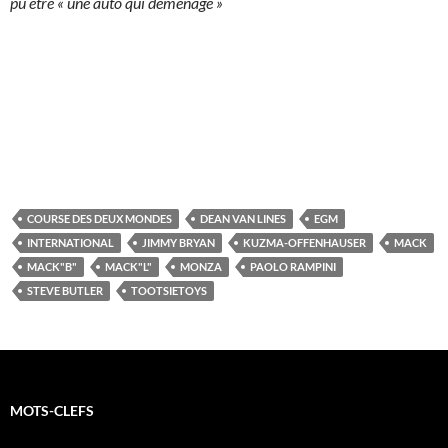
pu être « une auto qui déménage »
COURSE DES DEUX MONDES
DEAN VAN LINES
EGM
INTERNATIONAL
JIMMY BRYAN
KUZMA-OFFENHAUSER
MACK
MACK"B"
MACK"L"
MONZA
PAOLO RAMPINI
STEVE BUTLER
TOOTSIETOYS
MOTS-CLEFS