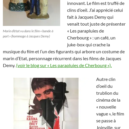
innovant. Le film est truffé de
clins d’oeil. J’ai apprécié celui
fait à Jacques Demy qui
venait tout juste de présenter
« Les parapluies de
Marin d’état vu dans le film « bande à
part » (hommage à Jacques Demy)
Cherbourg » : un café, un
juke-box qui crache la
musique du film et l’un des figurants qui arbore un costume de
marin d’Etat, personnage récurrent dans les films de Jacques
Demy.
(voir le blog sur « Les parapluies de Cherbourg »).
Autre clin
d’oeil du
trublion du
cinéma de la
« nouvelle
vague », le film
se passe à
Joinville, sur