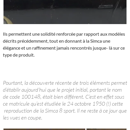
Ils permettent une solidité renforcée par rapport aux modèles
décrits précédemment, tout en donnant à la Simca une
élégance et un raffinement jamais rencontrés jusque- là sur ce
type de produit.
Pourtant, la découverte récente de trois éléments permet
d’établir aujourd’hui que le projet initial, portant le nom
de code 100148, était bien différent. C’est en effet sous
ce matricule qu’est étudiée le 24 octobre 1950 (!) cette
reproduction de la Simca 8 sport. Il ne reste à ce jour que
les vues en coupe.