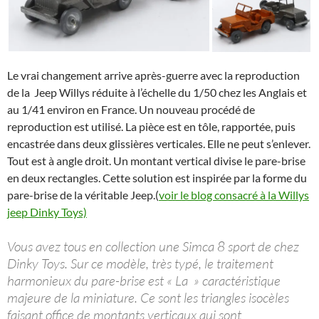
Le vrai changement arrive après-guerre avec la reproduction
de la Jeep Willys réduite à l’échelle du 1/50 chez les Anglais et
au 1/41 environ en France. Un nouveau procédé de
reproduction est utilisé. La pièce est en tôle, rapportée, puis
encastrée dans deux glissières verticales. Elle ne peut s’enlever.
Tout est à angle droit. Un montant vertical divise le pare-brise
en deux rectangles. Cette solution est inspirée par la forme du
pare-brise de la véritable Jeep.(
voir le blog consacré à la Willys
jeep Dinky Toys)
Vous avez tous en collection une Simca 8 sport de chez
Dinky Toys. Sur ce modèle, très typé, le traitement
harmonieux du pare-brise est « La » caractéristique
majeure de la miniature. Ce sont les triangles isocèles
faisant office de montants verticaux qui sont