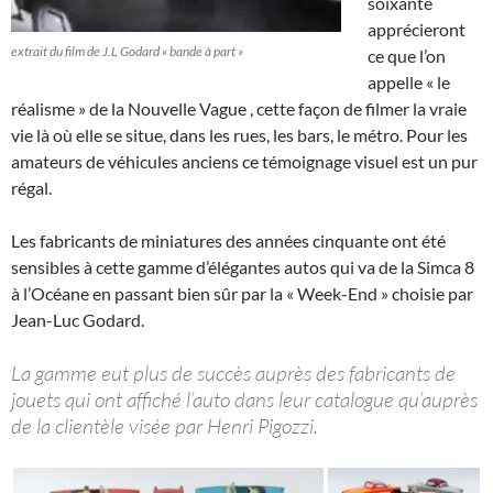
soixante
apprécieront
extrait du film de J.L Godard « bande à part »
ce que l’on
appelle « le
réalisme » de la Nouvelle Vague , cette façon de filmer la vraie
vie là où elle se situe, dans les rues, les bars, le métro. Pour les
amateurs de véhicules anciens ce témoignage visuel est un pur
régal.
Les fabricants de miniatures des années cinquante ont été
sensibles à cette gamme d’élégantes autos qui va de la Simca 8
à l’Océane en passant bien sûr par la « Week-End » choisie par
Jean-Luc Godard.
La gamme eut plus de succès auprès des fabricants de
jouets qui ont affiché l’auto dans leur catalogue qu’auprès
de la clientèle visée par Henri Pigozzi.