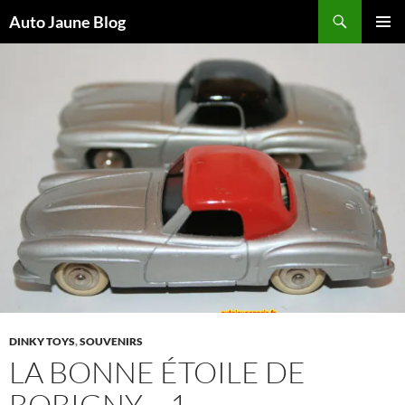
Recherche
Auto Jaune Blog
ALLER
MENU
AU
PRINCI
CONTENU
DINKY TOYS
,
SOUVENIRS
LA BONNE ÉTOILE DE
BOBIGNY – 1