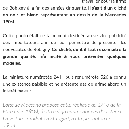
travailler pour la firme
de Bobigny à la fin des années cinquante.
Il s’agit d’un cliché
en noir et blanc représentant un dessin de la Mercedes
190sl.
Cette photo était certainement destinée au service publicité
des importateurs afin de leur permettre de présenter les
nouveautés de Bobigny.
Ce cliché, dont il faut reconnaître la
grande qualité, m’a incité à vous présenter quelques
modèles.
La miniature numérotée 24 H puis renuméroté 526 a connu
une existence paisible et ne présente pas de prime abord un
intérêt majeur.
Lorsque Meccano propose cette réplique au 1/43 de la
Mercedes 190sl, l’auto a déjà quatre années d’existence.
La voiture, produite à Stuttgart, a été présentée en
1954.