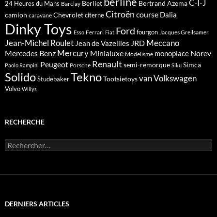
berline
C-I-J
Berliet
Bertrand Azema
24 Heures du Mans
Barclay
Citroën
course
Dalia
camion
Chevrolet
citerne
caravane
Dinky Toys
Ford
fourgon
Ferrari
Jacques Greilsamer
Esso
Fiat
Meccano
Jean-Michel Roulet
JRD
Jean de Vazeilles
Mercedes Benz
Mercury
Minialuxe
Norev
monoplace
Modelisme
Renault
Peugeot
semi-remorque
Simca
Porsche
Paolo Rampini
Siku
Solido
Tekno
van
Volkswagen
Tootsietoys
Studebaker
Volvo
Willys
RECHERCHE
Rechercher :
DERNIERS ARTICLES