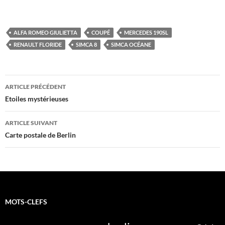
ALFA ROMEO GIULIETTA
COUPÉ
MERCEDES 190SL
RENAULT FLORIDE
SIMCA 8
SIMCA OCÉANE
Navigation
ARTICLE PRÉCÉDENT
des
Etoiles mystérieuses
articles
ARTICLE SUIVANT
Carte postale de Berlin
MOTS-CLEFS