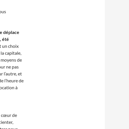
vous
me déplace
, été
t un choix
la capitale,
ts moyens de
our ne pas
r l’autre, et
e l’heure de
vocation à
e cœur de
tienter,
ltrer pour