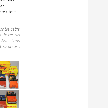
ier
nre « tout
ontre cette
. Je restais
ctive. Dans
nt rarement