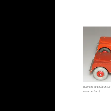
nuances de couleur sur 
couleurs bleu)