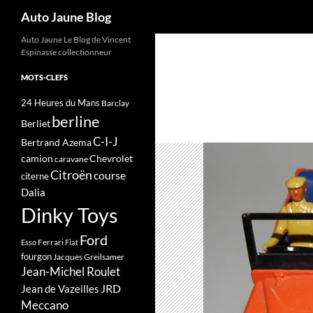
Recherche
Auto Jaune Blog
Auto Jaune Le Blog de Vincent
Espinasse collectionneur
MOTS-CLEFS
24 Heures du Mans
Barclay
berline
Berliet
C-I-J
Bertrand Azema
camion
Chevrolet
caravane
Citroën
course
citerne
Dalia
Dinky Toys
Ford
Ferrari
Esso
Fiat
fourgon
Jacques Greilsamer
Jean-Michel Roulet
JRD
Jean de Vazeilles
Meccano