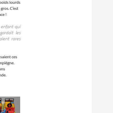
poids lourds
gros. C’est
ce !
 enfant qui
gardait les
aient rares
saient ces
ompiègne.
ons
nde.