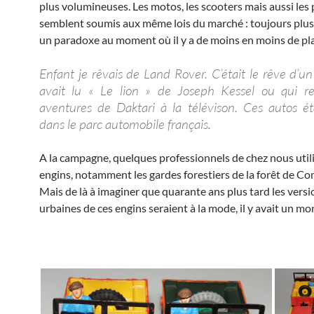
plus volumineuses. Les motos, les scooters mais aussi les 
semblent soumis aux même lois du marché : toujours plus 
un paradoxe au moment où il y a de moins en moins de pla
Enfant je rêvais de Land Rover. C’était le rêve d’un
avait lu « Le lion » de Joseph Kessel ou qui re
aventures de Daktari à la télévison. Ces autos ét
dans le parc automobile français.
A la campagne, quelques professionnels de chez nous utili
engins, notamment les gardes forestiers de la forêt de C
Mais de là à imaginer que quarante ans plus tard les versi
urbaines de ces engins seraient à la mode, il y avait un mo