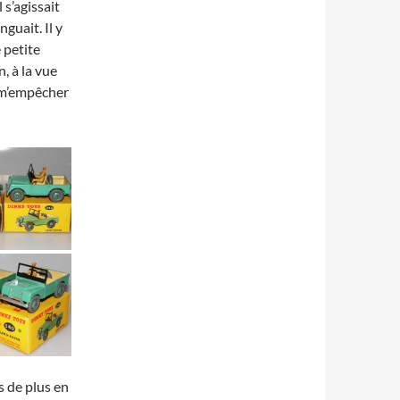
 s’agissait
guait. Il y
 petite
, à la vue
x m’empêcher
s de plus en