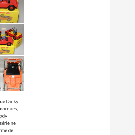
que Dinky
remorques,
oody
série ne
irme de