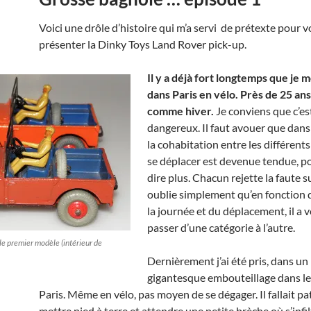
Voici une drôle d’histoire qui m’a servi de prétexte pour 
présenter la Dinky Toys Land Rover pick-up.
Il y a déjà fort longtemps que je 
dans Paris en vélo. Près de 25 ans
comme hiver.
Je conviens que c’es
dangereux. Il faut avouer que dans 
la cohabitation entre les différen
se déplacer est devenue tendue, p
dire plus. Chacun rejette la faute su
oublie simplement qu’en fonction d
la journée et du déplacement, il a 
passer d’une catégorie à l’autre.
le premier modèle (intérieur de
Dernièrement j’ai été pris, dans un
gigantesque embouteillage dans l
Paris. Même en vélo, pas moyen de se dégager. Il fallait pa
mettre pied à terre et attendre une petite brèche où s’infi