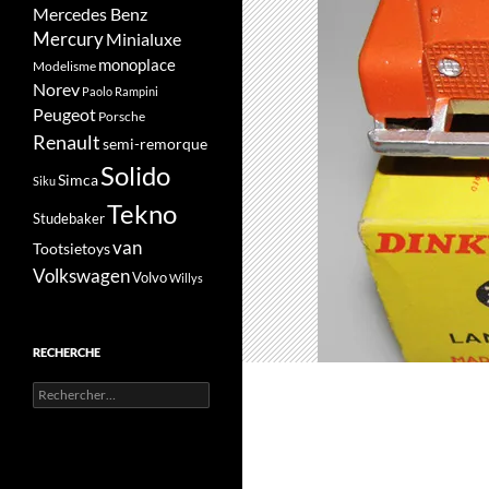
Mercedes Benz
Mercury
Minialuxe
monoplace
Modelisme
Norev
Paolo Rampini
Peugeot
Porsche
Renault
semi-remorque
Solido
Simca
Siku
Tekno
Studebaker
van
Tootsietoys
Volkswagen
Volvo
Willys
RECHERCHE
Rechercher :