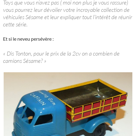
Toys que vous n’avez pas ( moi non plus je vous rassure)
vous pourrez leur dévoiler votre incroyable collection de
véhicules Sésame et leur expliquer tout l’intérêt de réunir
cette série.
Et si le neveu persévère :
« Dis Tonton, pour le prix de la 2cv on a combien de
camions Sésame? »