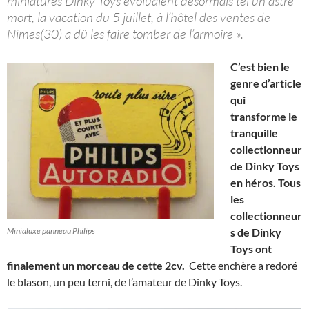
miniatures Dinky Toys évoluaient désormais tel un astre
mort, la vacation du 5 juillet, à l’hôtel des ventes de
Nîmes(30) a dû les faire tomber de l’armoire ».
C’est bien le
genre d’article
qui
transforme le
tranquille
collectionneur
de Dinky Toys
en héros. Tous
les
collectionneur
Minialuxe panneau Philips
s de Dinky
Toys ont
finalement un morceau de cette 2cv.
Cette enchère a redoré
le blason, un peu terni, de l’amateur de Dinky Toys.