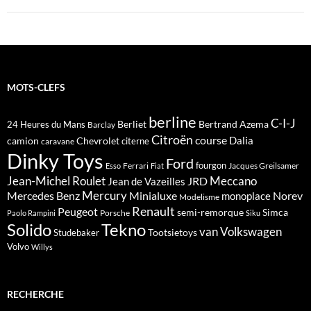
MOTS-CLEFS
berline
C-I-J
Berliet
Bertrand Azema
24 Heures du Mans
Barclay
Citroën
course
Dalia
camion
Chevrolet
citerne
caravane
Dinky Toys
Ford
fourgon
Ferrari
Jacques Greilsamer
Esso
Fiat
Meccano
Jean-Michel Roulet
JRD
Jean de Vazeilles
Mercedes Benz
Mercury
Minialuxe
Norev
monoplace
Modelisme
Renault
Peugeot
semi-remorque
Simca
Porsche
Paolo Rampini
Siku
Solido
Tekno
van
Volkswagen
Tootsietoys
Studebaker
Volvo
Willys
RECHERCHE