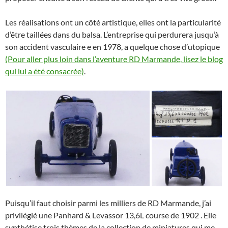
Les réalisations ont un côté artistique, elles ont la particularité
d’être taillées dans du balsa. L’entreprise qui perdurera jusqu’à
son accident vasculaire e en 1978, a quelque chose d’utopique
(Pour aller plus loin dans l’aventure RD Marmande, lisez le blog
qui lui a été consacrée)
.
Puisqu’il faut choisir parmi les milliers de RD Marmande, j’ai
privilégié une Panhard & Levassor 13,6L course de 1902 . Elle
synthétise trois thèmes de la collection de miniatures qui me