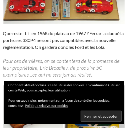
Que reste -t-il en 1968 du plateau de 1967 ? Ferrari a claqué la
porte, ses 330P4 ne sont pas compatibles avec la nouvelle
réglementation. On gardera donc les Ford et les Lola.
Pour ces dernières, on se contentera de la promesse de
leur propriétaire, Eric Broadley, de produire 50
exemplaires…ce qui ne sera jamais réalisé.
Confidentialité et cookies : ce site utilise des cookies. En continuant à utiliser
ce site Web, vous acceptez leur utilisation.
Pour en savoir plus, notamment sur la façon de contrôler les cookies,
consultez :
Politique relative aux cookies