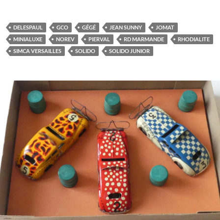
DELESPAUL
GCO
GÉGÉ
JEAN SUNNY
JOMAT
MINIALUXE
NOREV
PIERVAL
RD MARMANDE
RHODIALITE
SIMCA VERSAILLES
SOLIDO
SOLIDO JUNIOR