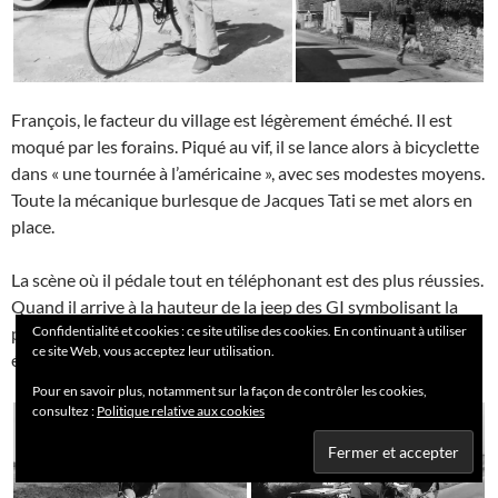
François, le facteur du village est légèrement éméché. Il est
moqué par les forains. Piqué au vif, il se lance alors à bicyclette
dans « une tournée à l’américaine », avec ses modestes moyens.
Toute la mécanique burlesque de Jacques Tati se met alors en
place.
La scène où il pédale tout en téléphonant est des plus réussies.
Quand il arrive à la hauteur de la jeep des GI symbolisant la
Confidentialité et cookies : ce site utilise des cookies. En continuant à utiliser
présence américaine sur le territoire, ces derniers semblent
ce site Web, vous acceptez leur utilisation.
étonnés que la poste française soit ainsi équipée !
Pour en savoir plus, notamment sur la façon de contrôler les cookies,
consultez :
Politique relative aux cookies