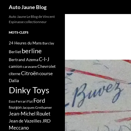
Recherche
Auto Jaune Blog
Auto Jaune Le Blog de Vincent
Espinasse collectionneur
MOTS-CLEFS
24 Heures du Mans
Barclay
berline
Berliet
C-I-J
Bertrand Azema
camion
Chevrolet
caravane
Citroën
course
citerne
Dalia
Dinky Toys
Ford
Ferrari
Esso
Fiat
fourgon
Jacques Greilsamer
Jean-Michel Roulet
JRD
Jean de Vazeilles
Meccano