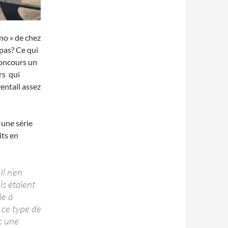
no » de chez
pas? Ce qui
concours un
rs qui
ventail assez
 une série
its en
Il n’en
s étaient
le à
 ce type de
ec une