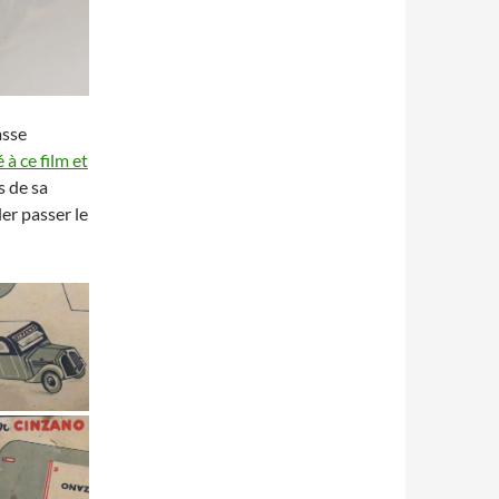
asse
 à ce film et
s de sa
ler passer le