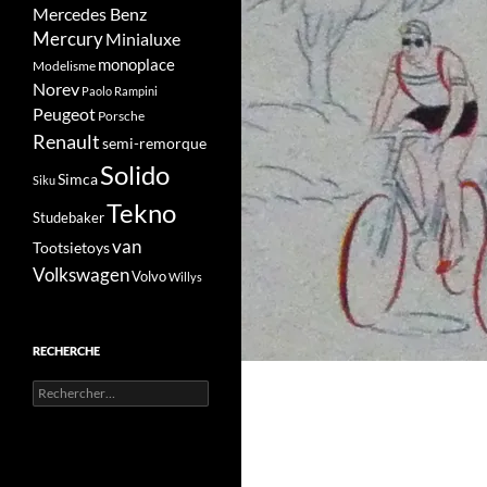
Mercedes Benz
Mercury
Minialuxe
monoplace
Modelisme
Norev
Paolo Rampini
Peugeot
Porsche
Renault
semi-remorque
Solido
Simca
Siku
Tekno
Studebaker
van
Tootsietoys
Volkswagen
Volvo
Willys
RECHERCHE
Rechercher :