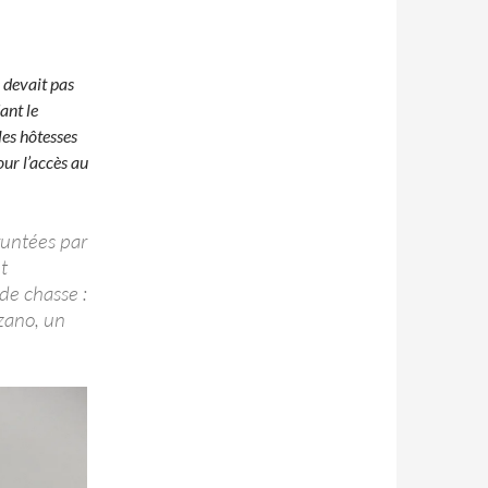
 devait pas
ant le
les hôtesses
our l’accès au
pruntées par
t
de chasse :
zano, un