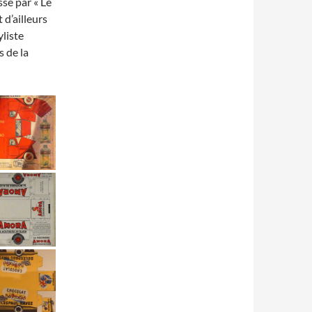
sé par « Le
 d’ailleurs
yliste
 de la