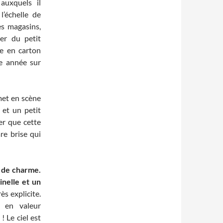
auxquels il
l’échelle de
es magasins,
er du petit
te en carton
ne année sur
met en scène
 et un petit
er que cette
re brise qui
 de charme.
inelle et un
ès explicite.
t en valeur
 Le ciel est