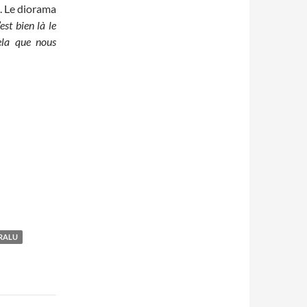
e. Le diorama
est bien là le
cela que nous
RALU