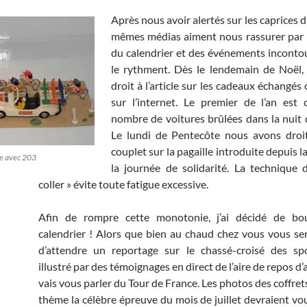
Après nous avoir alertés sur les caprices 
mêmes médias aiment nous rassurer par l
du calendrier et des événements inconto
le rythment. Dès le lendemain de Noël,
droit à l’article sur les cadeaux échangé
sur l’internet. Le premier de l’an est
nombre de voitures brûlées dans la nuit d
Le lundi de Pentecôte nous avons droit
couplet sur la pagaille introduite depuis l
ne avec 203
la journée de solidarité. La technique 
coller » évite toute fatigue excessive.
Afin de rompre cette monotonie, j’ai décidé de bou
calendrier ! Alors que bien au chaud chez vous vous ser
d’attendre un reportage sur le chassé-croisé des spo
illustré par des témoignages en direct de l’aire de repos d’
vais vous parler du Tour de France. Les photos des coffre
thème la célèbre épreuve du mois de juillet devraient vo