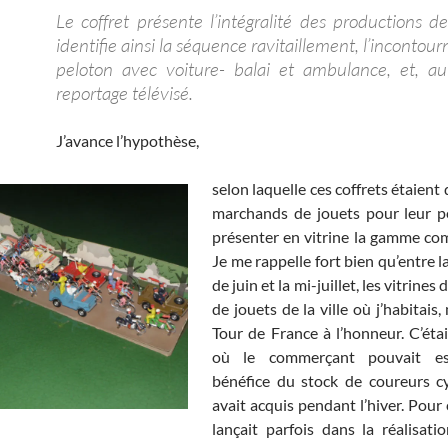
Le coffret présente l’intégralité des productions d
identifie ainsi la séquence ravitaillement, l’incontour
peloton avec voiture- balai et ambulance, et, au
reportage télévisé.
J’avance l’hypothèse,
selon laquelle ces coffrets étaient
marchands de jouets pour leur p
présenter en vitrine la gamme com
Je me rappelle fort bien qu’entre l
de juin et la mi-juillet, les vitrine
de jouets de la ville où j’habitais,
Tour de France à l’honneur. C’étai
où le commerçant pouvait esp
bénéfice du stock de coureurs cyc
avait acquis pendant l’hiver. Pour ce
lançait parfois dans la réalisat