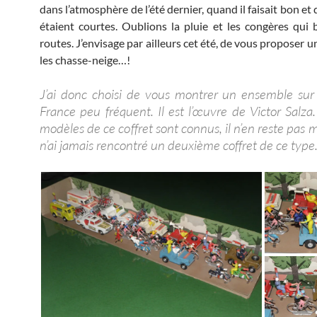
dans l’atmosphère de l’été dernier, quand il faisait bon et 
étaient courtes. Oublions la pluie et les congères qui 
routes. J’envisage par ailleurs cet été, de vous proposer u
les chasse-neige…!
J’ai donc choisi de vous montrer un ensemble sur
France peu fréquent. Il est l’œuvre de Victor Salza.
modèles de ce coffret sont connus, il n’en reste pas 
n’ai jamais rencontré un deuxième coffret de ce type