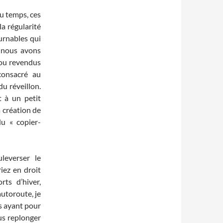
du temps, ces
a régularité
urnables qui
 nous avons
s ou revendus
 consacré au
u réveillon.
 à un petit
a création de
du « copier-
leverser le
iez en droit
rts d’hiver,
autoroute, je
ts ayant pour
us replonger