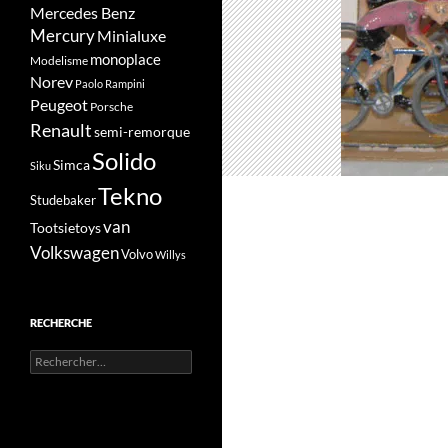
Mercedes Benz
Mercury
Minialuxe
monoplace
Modelisme
Norev
Paolo Rampini
Peugeot
Porsche
Renault
semi-remorque
Solido
Simca
Siku
Tekno
Studebaker
van
Tootsietoys
Volkswagen
Volvo
Willys
RECHERCHE
Rechercher :