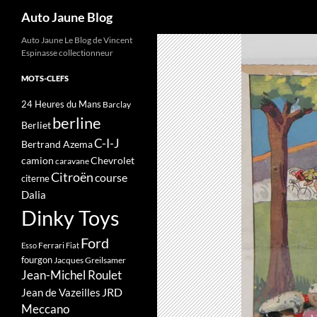
Recherche
Auto Jaune Blog
Auto Jaune Le Blog de Vincent
Espinasse collectionneur
MOTS-CLEFS
24 Heures du Mans
Barclay
berline
Berliet
C-I-J
Bertrand Azema
camion
Chevrolet
caravane
Citroën
course
citerne
Dalia
Dinky Toys
Ford
Ferrari
Esso
Fiat
fourgon
Jacques Greilsamer
Jean-Michel Roulet
JRD
Jean de Vazeilles
Meccano