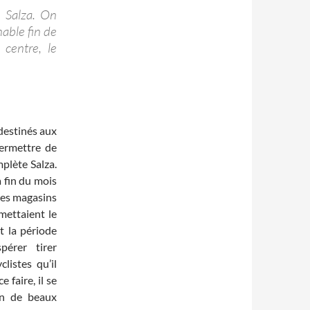
e Salza. On
nable fin de
 centre, le
 destinés aux
ermettre de
plète Salza.
a fin du mois
s des magasins
 mettaient le
t la période
érer tirer
listes qu’il
 faire, il se
ion de beaux