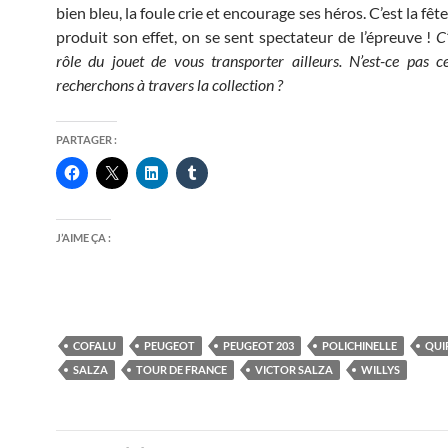
bien bleu, la foule crie et encourage ses héros. C’est la fêt
produit son effet, on se sent spectateur de l’épreuve !
C’
rôle du jouet de vous transporter ailleurs. N’est-ce pas 
recherchons à travers la collection ?
PARTAGER :
J’AIME ÇA :
COFALU
PEUGEOT
PEUGEOT 203
POLICHINELLE
QUI
SALZA
TOUR DE FRANCE
VICTOR SALZA
WILLYS
Navigation