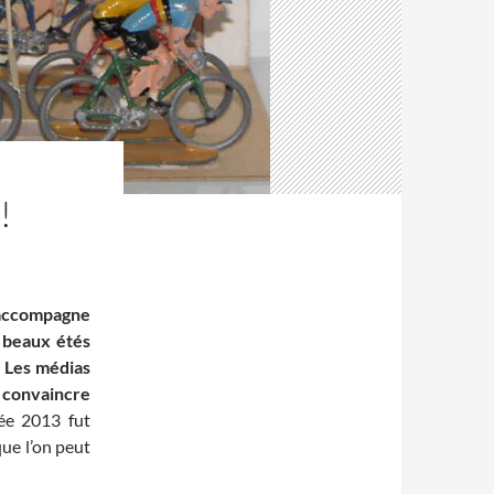
!
accompagne
 beaux étés
 » Les médias
s convaincre
née 2013 fut
que l’on peut