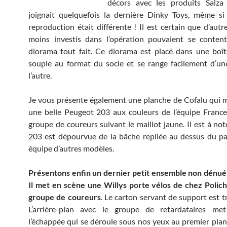
décors avec les produits Salza 
joignait quelquefois la dernière Dinky Toys, même si 
reproduction était différente ! Il est certain que d’autr
moins investis dans l’opération pouvaient se content
diorama tout fait. Ce diorama est placé dans une boî
souple au format du socle et se range facilement d’u
l’autre.
Je vous présente également une planche de Cofalu qui 
une belle Peugeot 203 aux couleurs de l’équipe France
groupe de coureurs suivant le maillot jaune. Il est à not
203 est dépourvue de la bâche repliée au dessus du pa
équipe d’autres modèles.
Présentons enfin un dernier petit ensemble non dénué
Il met en scène une Willys porte vélos de chez Polich
groupe de coureurs
. Le carton servant de support est tr
L’arrière-plan avec le groupe de retardataires me
l’échappée qui se déroule sous nos yeux au premier plan !