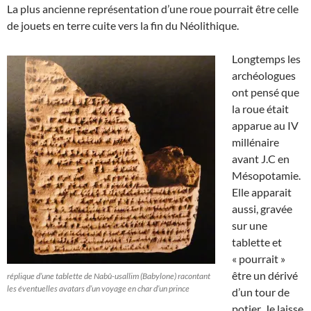
La plus ancienne représentation d’une roue pourrait être celle
de jouets en terre cuite vers la fin du Néolithique.
Longtemps les
archéologues
ont pensé que
la roue était
apparue au IV
millénaire
avant J.C en
Mésopotamie.
Elle apparait
aussi, gravée
sur une
tablette et
« pourrait »
être un dérivé
réplique d’une tablette de Nabû-usallim (Babylone) racontant
les éventuelles avatars d’un voyage en char d’un prince
d’un tour de
potier. Je laisse