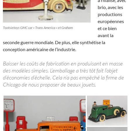
a rivalisé, avec
brio, avec les
productions
européennes
Tootsietoys GMC car « Trans America » et Graham
et ce bien
avant la
seconde guerre mondiale. De plus, elle synthétise la
conception américaine de l’industrie.
Baisser les coûts de fabrication en produisant en masse
des modèles simples. L’emballage a très tôt fait l’objet
d’économies d’échelle. Cela n’a pas empêché la firme de
Chicago de nous proposer de beaux jouets.