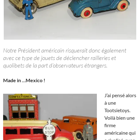
Notre Président américain risquerait donc également
avec ce type de jouets de déclencher railleries et
quolibets de la part d’observateurs étrangers.
Made in …Mexico !
J’ai pensé alors
à une
Tootsietoys.
Voilà bien une
firme
américaine qui