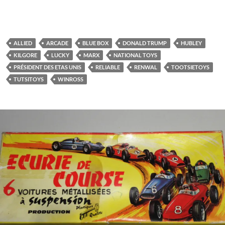
ALLIED
ARCADE
BLUE BOX
DONALD TRUMP
HUBLEY
KILGORE
LUCKY
MARX
NATIONAL TOYS
PRÉSIDENT DES ETAS UNIS
RELIABLE
RENWAL
TOOTSIETOYS
TUTSITOYS
WINROSS