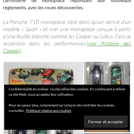
carrosserie de monoplace répondant aux nouveaux
règlements, avec les roues découvertes.
La Porsche 718 monoplace n’est donc qu’un dérivé d’un
modèle « Sport » et non une monoplace conçue à partir
d’une feuille blanche comme les Cooper ou Lotus. Cela se
ressentira dans les performances.
(voir l’histoire des
Cooper)
.
Confidentialité et cookies : ce site utilise des cookies. En continuant à utiliser
ce site Web, vous acceptez leur utilisation.
Pour en savoir plus, notamment sur la façon de contrôler les cookies,
consultez :
Politique relative aux cookies