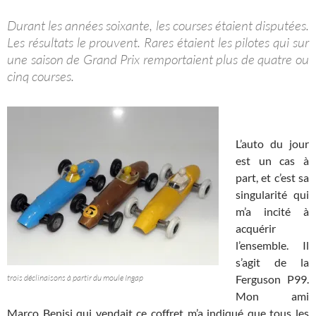
Durant les années soixante, les courses étaient disputées.
Les résultats le prouvent. Rares étaient les pilotes qui sur
une saison de Grand Prix remportaient plus de quatre ou
cinq courses.
L’auto du jour
est un cas à
part, et c’est sa
singularité qui
m’a incité à
acquérir
l’ensemble. Il
s’agit de la
trois déclinaisons à partir du moule Ingap
Ferguson P99.
Mon ami
Marco Benisi qui vendait ce coffret m’a indiqué que tous les