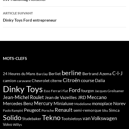
des
articles
ARTICLE SUIVANT
Dinky Toys Ford entrepreneur
MOTS-CLEFS
berline
C-I-J
Berliet
Bertrand Azema
24 Heures du Mans
Barclay
Citroën
course
Dalia
camion
Chevrolet
citerne
caravane
Dinky Toys
Ford
fourgon
Ferrari
Jacques Greilsamer
Esso
Fiat
Meccano
Jean-Michel Roulet
JRD
Jean de Vazeilles
Mercedes Benz
Mercury
Minialuxe
Norev
monoplace
Modelisme
Renault
Peugeot
semi-remorque
Simca
Porsche
Paolo Rampini
Siku
Solido
Tekno
van
Volkswagen
Tootsietoys
Studebaker
Volvo
Willys