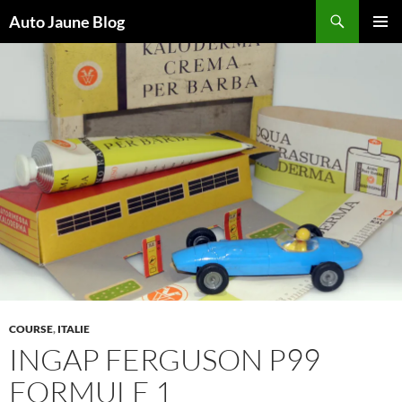
Recherche
Auto Jaune Blog
ALLER
MENU
AU
PRINCI
CONTENU
COURSE
,
ITALIE
INGAP FERGUSON P99
FORMULE 1