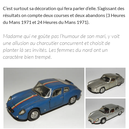
C’est surtout sa décoration qui fera parler d’elle. S’agissant des
résultats on compte deux courses et deux abandons (3 Heures
du Mans 1971 et 24 Heures du Mans 1971).
Madame qui ne goûte pas l’humour de son mari, y voit
une allusion au charcutier concurrent et choisit de
planter là ses invités. Les femmes du nord ont un
caractère bien trempé.