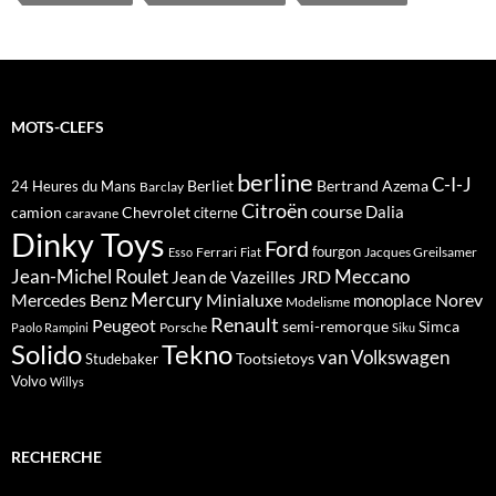
MOTS-CLEFS
berline
C-I-J
Berliet
Bertrand Azema
24 Heures du Mans
Barclay
Citroën
course
Dalia
camion
Chevrolet
citerne
caravane
Dinky Toys
Ford
fourgon
Ferrari
Jacques Greilsamer
Esso
Fiat
Meccano
Jean-Michel Roulet
JRD
Jean de Vazeilles
Mercedes Benz
Mercury
Minialuxe
Norev
monoplace
Modelisme
Renault
Peugeot
semi-remorque
Simca
Porsche
Paolo Rampini
Siku
Solido
Tekno
van
Volkswagen
Tootsietoys
Studebaker
Volvo
Willys
RECHERCHE