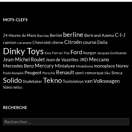
MOTS-CLEFS
berline
C-I-J
Berliet
Bertrand Azema
24 Heures du Mans
Barclay
Citroën
course
Dalia
camion
Chevrolet
citerne
caravane
Dinky Toys
Ford
fourgon
Ferrari
Jacques Greilsamer
Esso
Fiat
Meccano
Jean-Michel Roulet
JRD
Jean de Vazeilles
Mercedes Benz
Mercury
Minialuxe
Norev
monoplace
Modelisme
Renault
Peugeot
semi-remorque
Simca
Porsche
Paolo Rampini
Siku
Solido
Tekno
van
Volkswagen
Tootsietoys
Studebaker
Volvo
Willys
RECHERCHE
Rechercher :