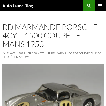
Recherche
Auto Jaune Blog
ALLER
MENU
AU
PRINCI
CONTENU
RD MARMANDE PORSCHE
4CYL. 1500 COUPÉ LE
MANS 1953
29 AVRIL 2019
900 × 675
RD MARMANDE PORSCHE 4CYL. 1500
COUPÉ LE MANS 1953