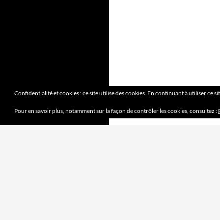
Confidentialité et cookies : ce site utilise des cookies. En continuant à utiliser ce s
Pour en savoir plus, notamment sur la façon de contrôler les cookies, consultez :
DERNIERS ARTICLES
Mission accomplie
4 juin 2023
le jeu des sept erreurs