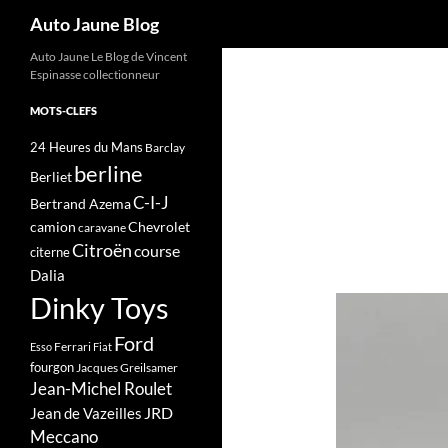
Recherche
Auto Jaune Blog
Auto Jaune Le Blog de Vincent
Espinasse collectionneur
MOTS-CLEFS
24 Heures du Mans
Barclay
berline
Berliet
C-I-J
Bertrand Azema
camion
Chevrolet
caravane
Citroën
course
citerne
Dalia
Dinky Toys
Ford
Ferrari
Esso
Fiat
fourgon
Jacques Greilsamer
Jean-Michel Roulet
JRD
Jean de Vazeilles
Meccano