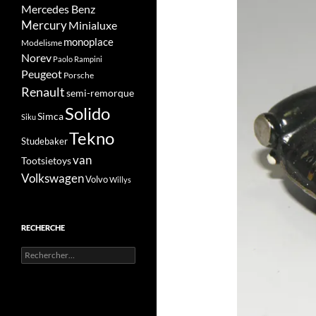
Mercedes Benz
Mercury
Minialuxe
monoplace
Modelisme
Norev
Paolo Rampini
Peugeot
Porsche
Renault
semi-remorque
Solido
Simca
Siku
Tekno
Studebaker
van
Tootsietoys
Volkswagen
Volvo
Willys
RECHERCHE
Rechercher :