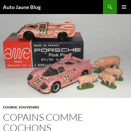
Recherche
Auto Jaune Blog
ALLER
MENU
AU
PRINCI
CONTENU
COURSE
,
SOUVENIRS
COPAINS COMME
COCHONS