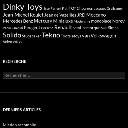
Dinky Toys
Ford
fourgon
Ferrari
Jacques Greilsamer
Esso
Fiat
Meccano
Jean-Michel Roulet
JRD
Jean de Vazeilles
Mercedes Benz
Mercury
Minialuxe
Norev
monoplace
Modelisme
Renault
Peugeot
semi-remorque
Simca
Porsche
Paolo Rampini
Siku
Solido
Tekno
van
Volkswagen
Tootsietoys
Studebaker
Volvo
Willys
RECHERCHE
Rechercher :
DERNIERS ARTICLES
Mission accomplie