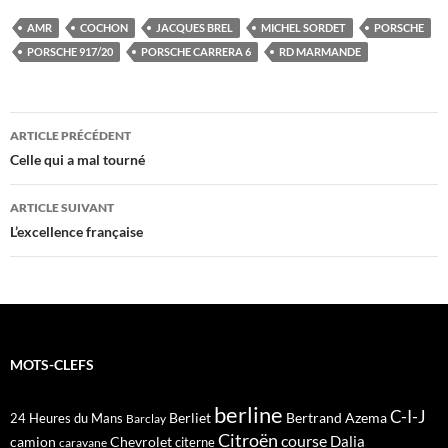
AMR
COCHON
JACQUES BREL
MICHEL SORDET
PORSCHE
PORSCHE 917/20
PORSCHE CARRERA 6
RD MARMANDE
Navigation
ARTICLE PRÉCÉDENT
des
Celle qui a mal tourné
articles
ARTICLE SUIVANT
L’excellence française
MOTS-CLEFS
berline
C-I-J
Berliet
Bertrand Azema
24 Heures du Mans
Barclay
Citroën
course
Dalia
camion
Chevrolet
citerne
caravane